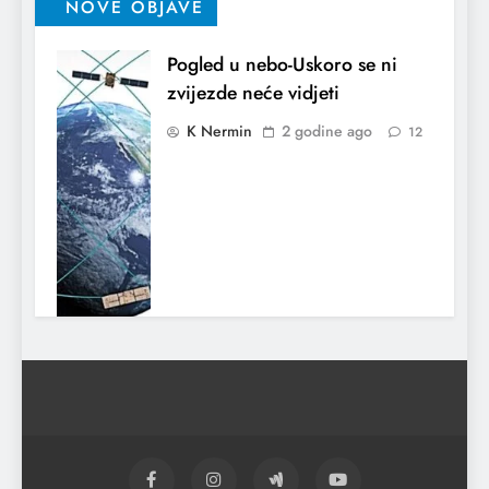
NOVE OBJAVE
Pogled u nebo-Uskoro se ni
zvijezde neće vidjeti
K Nermin
2 godine ago
12
Kadrić i Hodović, povezani s
advokatom Zlatkom
Ibrišimovićem i kartelom iz