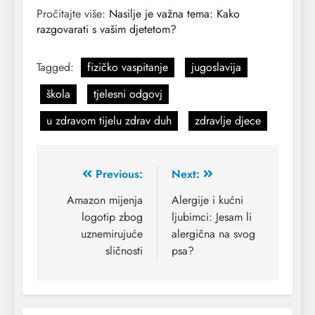
Pročitajte više:
Nasilje je važna tema: Kako
razgovarati s vašim djetetom?
Tagged:
fizičko vaspitanje
jugoslavija
škola
tjelesni odgovj
u zdravom tijelu zdrav duh
zdravlje djece
Previous:
Next:
Amazon mijenja
Alergije i kućni
logotip zbog
ljubimci: Jesam li
uznemirujuće
alergična na svog
sličnosti
psa?