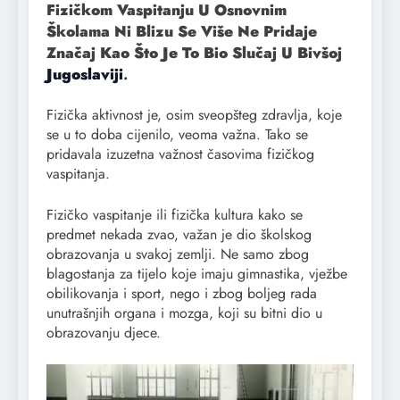
Fizičkom Vaspitanju U Osnovnim
Školama Ni Blizu Se Više Ne Pridaje
Značaj Kao Što Je To Bio Slučaj U Bivšoj
Jugoslaviji
.
Fizička aktivnost je, osim sveopšteg zdravlja, koje
se u to doba cijenilo, veoma važna. Tako se
pridavala izuzetna važnost časovima fizičkog
vaspitanja.
Fizičko vaspitanje ili fizička kultura kako se
predmet nekada zvao, važan je dio školskog
obrazovanja u svakoj zemlji. Ne samo zbog
blagostanja za tijelo koje imaju gimnastika, vježbe
obilikovanja i sport, nego i zbog boljeg rada
unutrašnjih organa i mozga, koji su bitni dio u
obrazovanju djece.