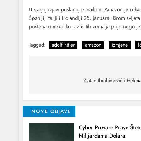
U svojoj izjavi poslanoj e-mailom, Amazon je rekao 
Španiji, Italiji i Holandiji 25. januara; širom svij
puštena u nekoliko različitih zemalja prije nego je
Tagged:
adolf hitler
amazon
izmjene
l
Zlatan Ibrahimović i Helen
NOVE OBJAVE
Cyber Prevare Prave Štet
Milijardama Dolara