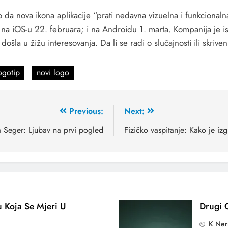
da nova ikona aplikacije “prati nedavna vizuelna i funkcionalna 
eta na iOS-u 22. februara; i na Androidu 1. marta. Kompanija je i
 došla u žižu interesovanja. Da li se radi o slučajnosti ili skri
ogotip
novi logo
Previous:
Next:
a Seger: Ljubav na prvi pogled
Fizičko vaspitanje: Kako je iz
u Koja Se Mjeri U
Drugi 
K Ner