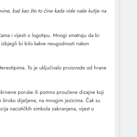
ine, baš kao što to čine kada vide naše kutije na
ama i vijesti o logotipu. Mnogi smatraju da bi
n izbjegli bi bilo kakve neugodnosti nakon
tereotipima. To je uključivalo proizvode od hrane
 skrivene poruke ili pomno proučene dizajne koji
zon široko dijeljene, na mnogim jezicima. Čak su
ija nacističkih simbola zabranjena, vijest o