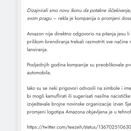
Dizajnirali smo novu ikonu da potakne iščekivanje
svom pragu
– rekla je kompanija o promjeni dosa
Amazon nije direktno odgovorio na pitanja jesu li
prilikom brendiranja trebali razmotriti sve načine 
lansiranja.
Posljednjih godina kompanije su preoblikovale proi
automobila.
Iako su se neki prigovori odnosili na simbole i i
bi mogli kamuflirati ili sugerisati nasilne nacisti
izvještavale brojne novinske organizacije izvan Sj
promjeni logotipa Amazona objavljena je u tehnol
https://twitter.com/teezeh/status/1367025106