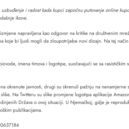
, uzbuđenje i radost kada kupci započnu putovanje online kupov
dašnje ikone.
 izmjene napravljena kao odgovor na kritike na društvenim mrež
na koje bi ljudi mogli da zloupotrijebe novi dizajn. Na taj nači
zvode, imena timova i logotipe, suočavajući se sa rasističkim s
mena okrenute javnosti, drugi su skrenuli pažnju na nenamjerne
čke slike. Na Twitteru su slike promjene logotipa aplikacije Ama
edinjenih Država o ovoj situaciji. U Njemačkoj, gdje je reprodukc
oškim publikacijama.
300637184