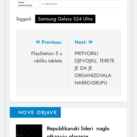
Tagged:
Samsung Galaxy S24 Ultra
Previous:
Next:
PlayStation 5 u
PRITVORILI
obliku tableta
DJEVOJKU, TERETE
JE DA JE
ORGANIZOVALA
NARKO-GRUPU
NOVE OBJAVE
Republikanski lideri naglo
otkazuju glasanje