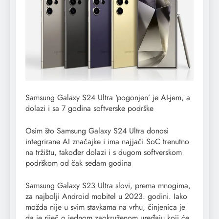
Samsung Galaxy S24 Ultra ‘pogonjen’ je AI-jem, a
dolazi i sa 7 godina softverske podrške
Osim što Samsung Galaxy S24 Ultra donosi
integrirane AI značajke i ima najjači SoC trenutno
na tržištu, također dolazi i s dugom softverskom
podrškom od čak sedam godina
Samsung Galaxy S23 Ultra slovi, prema mnogima,
za najbolji Android mobitel u 2023. godini. Iako
možda nije u svim stavkama na vrhu, činjenica je
da je riječ o jednom zaokruženom uređaju koji će