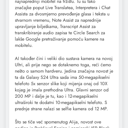
najnapredniji mobitel na tržištu. Tu su tako
značajke poput Live Translatea, Interpretera i Chat
Assista za dvosmjerno prevođenje glasa i teksta u
stvarnom vremenu, Note Assist za naprednije
upravljanje bilješkama, Transcript Assist za
transkribiranje audio zapisa te Circle Search za
lakše Google pretraživanje pomoću kamere na
mobitelu.
AI također čini i veliki dio sustava kamera na novoj
Ultri, ali prije nego se dotaknemo toga, reći ćemo
nešto o samom hardveru. Jedina značajna novost je
ta da Galaxy S24 Ultra sada ima 50-megapikselni
telefoto 5x senzor slike koji mijenja onaj od 10X
kojeg je imala prethodna Ultra. Glavni senzor od
200 MP i dalje je tu, kao i 12-megapikselni
ultraširoki te dodatni 10-megapikselni telefoto. S
prednje strane nalazi se selfie kamera od 12 MP.
Što se tiče već spomenutog AI-ja, novost ove