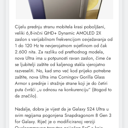
Cijelu prednju stranu mobitela krasi poboljšani,
veliki 6,8-inčni QHD+ Dynamic AMOLED 2X
zaslon s varijabilnom frekvencijom osvježavanja od
1 do 120 Hz te nevjerojatnom svjetlinom od čak
2.600 nita. Za razliku od prethodnog modela,
nova Ultra ima u potpunosti ravan zaslon, čime će
se ljubitelji zaštite od kaljenog stakla vjerojatno
razveseliti. No, kad smo već kod prijeko potrebne
zaštite, nova Ultra ima Corningov Gorilla Glass
Armor s prednje i stražnje strane koji je do četiri
puta čvršći „u odnosu na konkurenciju“ (štogod to
da značilo).
Nadalje, dobra je vijest da je Galaxy S24 Ultra u
svim regijama pogonjena Snapdragonom 8 Gen 3
for Galaxy. Riječ je o modificiranoj verziji
Qualcommovog trenutno najjačeg SoC-a koja