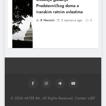
Predstavničkog doma o
iranskim ratnim ovlastima
K Nermin
3 mjeseca ago
0
El Nino utiče na živote stotina miliona
ljudi širom svijeta
© 2026 AKTER.BA. All Rights Reserved. Contact +387
K Nermin
3 mjeseca ago
0