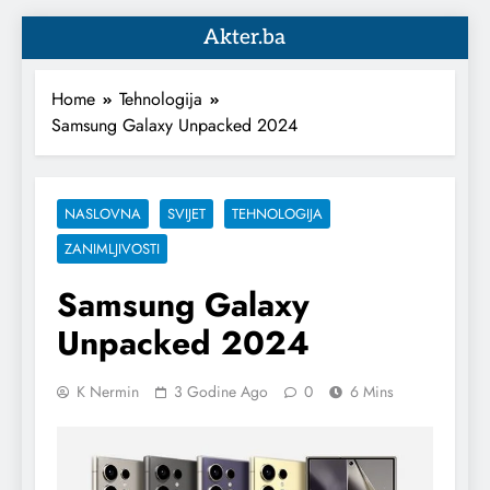
Akter.ba
Home
Tehnologija
Samsung Galaxy Unpacked 2024
NASLOVNA
SVIJET
TEHNOLOGIJA
ZANIMLJIVOSTI
Samsung Galaxy
Unpacked 2024
K Nermin
3 Godine Ago
0
6 Mins