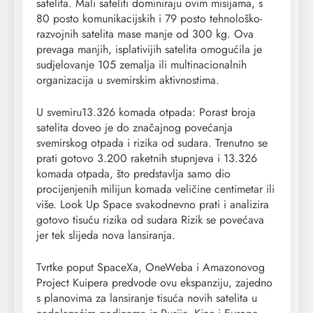
satelita. Mali sateliti dominiraju ovim misijama, s
80 posto komunikacijskih i 79 posto tehnološko-
razvojnih satelita mase manje od 300 kg. Ova
prevaga manjih, isplativijih satelita omogućila je
sudjelovanje 105 zemalja ili multinacionalnih
organizacija u svemirskim aktivnostima.
U svemiru13.326 komada otpada: Porast broja
satelita doveo je do značajnog povećanja
svemirskog otpada i rizika od sudara. Trenutno se
prati gotovo 3.200 raketnih stupnjeva i 13.326
komada otpada, što predstavlja samo dio
procijenjenih milijun komada veličine centimetar ili
više. Look Up Space svakodnevno prati i analizira
gotovo tisuću rizika od sudara Rizik se povećava
jer tek slijeda nova lansiranja.
Tvrtke poput SpaceXa, OneWeba i Amazonovog
Project Kuipera predvode ovu ekspanziju, zajedno
s planovima za lansiranje tisuća novih satelita u