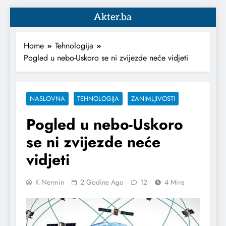
Akter.ba
Home
Tehnologija
Pogled u nebo-Uskoro se ni zvijezde neće vidjeti
NASLOVNA
TEHNOLOGIJA
ZANIMLJIVOSTI
Pogled u nebo-Uskoro
se ni zvijezde neće
vidjeti
K Nermin
2 Godine Ago
12
4 Mins