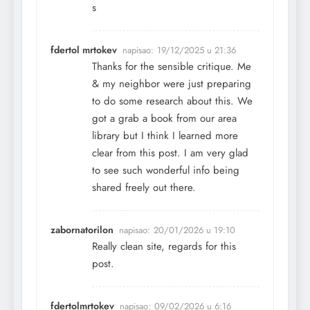
s
fdertol mrtokev
napisao:
19/12/2025 u 21:36
Thanks for the sensible critique. Me
& my neighbor were just preparing
to do some research about this. We
got a grab a book from our area
library but I think I learned more
clear from this post. I am very glad
to see such wonderful info being
shared freely out there.
zabornatorilon
napisao:
20/01/2026 u 19:10
Really clean site, regards for this
post.
fdertolmrtokev
napisao:
09/02/2026 u 6:16