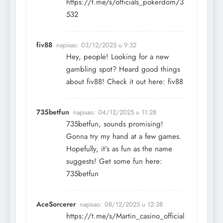
https://t.me/s/officials_pokerdom/3
532
fiv88
napisao:
03/12/2025 u 9:32
Hey, people! Looking for a new
gambling spot? Heard good things
about fiv88! Check it out here:
fiv88
735betfun
napisao:
04/12/2025 u 11:28
735betfun, sounds promising!
Gonna try my hand at a few games.
Hopefully, it’s as fun as the name
suggests! Get some fun here:
735betfun
AceSorcerer
napisao:
08/12/2025 u 12:38
https://t.me/s/Martin_casino_official