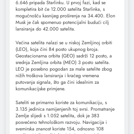
6.646 pripada Starlinku. U prvoj fazi, kad se
kompletira bit će 12.000 satelita Starlinka, s
mogućnošću kasnijeg proširenja na 34.400. Elon
Musk je čak spomenuo potencijalni budući cilj
lansiranja do 42.000 satelita.
Većina satelita nalazi se u niskoj Zemljinoj orbiti
(LEO), koja čini 84 posto ukupnog broja.
Geostacionarna orbita (GEO) sadrži 12 posto, a
srednja Zemljina orbita (MEO) 3 posto satelita.
LEO je posebno pogodan za male satelite zbog
nižih troškova lansiranja i kraćeg vremena
putovanja signala, što ga čini idealnim za
komunikacijske primjene.
Sateliti se primarno koriste za komunikaciju, s
3.135 jedinica namijenjenih toj svrsi. Promatranje
Zemlje slijedi s 1.052 satelita, dok je 383
posvećeno tehnološkom razvoju. Navigacija i
svemirska znanost koriste 154, odnosno 108