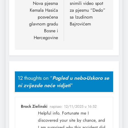
Nova pjesma
snimili video spot
Kemala Hasića
za pjesmu “Dedo”
posvećena
sa Izudinom
glavnom gradu
Bajrovićem
Bosne i
Hercegovine
12 thoughts on “
Pogled u nebo-Uskoro se
ni zvijezde neće vidjeti
”
Brock Zielinski
napisao:
12/11/2025 u 16:52
Helpful info. Fortunate me I
discovered your site by chance, and
I am surprised why this accident did