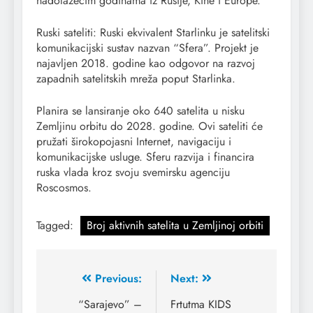
nadolazećim godinama iz Rusije, Kine i Europe.
Ruski sateliti: Ruski ekvivalent Starlinku je satelitski
komunikacijski sustav nazvan “Sfera”. Projekt je
najavljen 2018. godine kao odgovor na razvoj
zapadnih satelitskih mreža poput Starlinka.
Planira se lansiranje oko 640 satelita u nisku
Zemljinu orbitu do 2028. godine. Ovi sateliti će
pružati širokopojasni Internet, navigaciju i
komunikacijske usluge. Sferu razvija i financira
ruska vlada kroz svoju svemirsku agenciju
Roscosmos.
Tagged:
Broj aktivnih satelita u Zemljinoj orbiti
Previous:
Next:
“Sarajevo” –
Frtutma KIDS