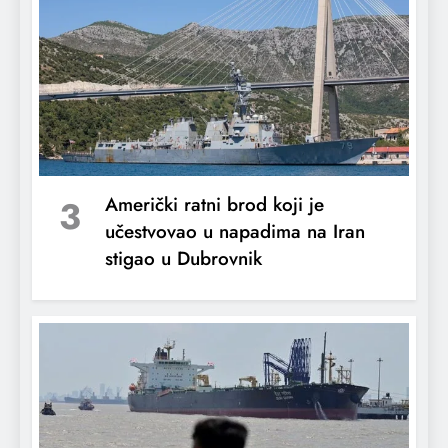
3
Američki ratni brod koji je
učestvovao u napadima na Iran
stigao u Dubrovnik
Visoke cijene goriva postaju još jedan
znak upozorenja za republikance na
sredini mandata