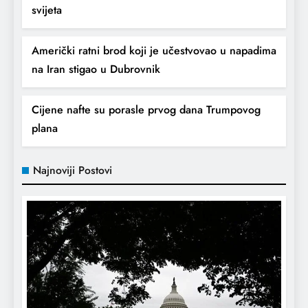
svijeta
Američki ratni brod koji je učestvovao u napadima
na Iran stigao u Dubrovnik
Cijene nafte su porasle prvog dana Trumpovog
plana
Amerikanci vratili sankcionisani kineski
Najnoviji Postovi
brod iz Hormuškog moreuza