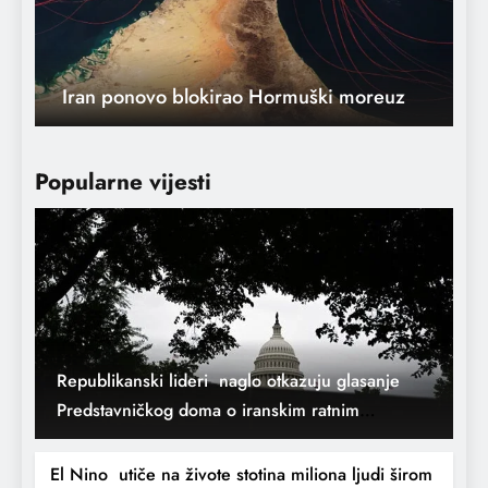
Hormuški moreuz potpuno otvoren za
prolazak svih brodova. 17.4.2026.
Popularne vijesti
Republikanski lideri naglo otkazuju glasanje
Teško onima koji manipulišu religijom za
Predstavničkog doma o iranskim ratnim
političku korist
ovlastima
El Nino utiče na živote stotina miliona ljudi širom