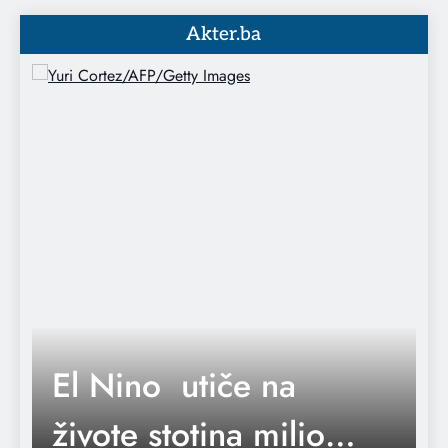
Akter.ba
Tim Cook nakon 15 godina napušta
kormilo
Američki ratni brod
koji je učestvovao u