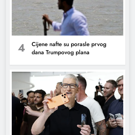
Ukrajina napada ruske rafinerije nafte
4
Cijene nafte su porasle prvog
nekoliko sati nakon što SAD ukidaju
dana Trumpovog plana
sankcije na moskovsku naftu