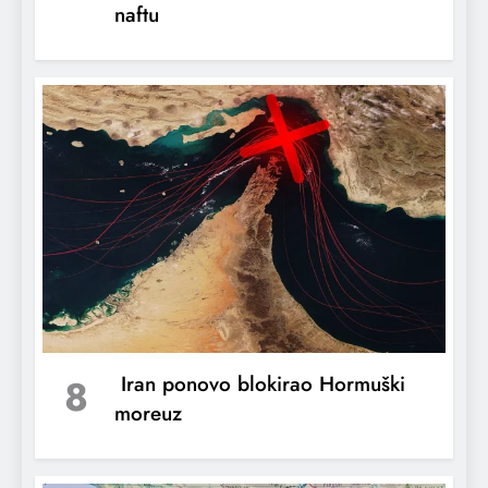
naftu
Teško onima koji manipulišu religijom za
političku korist
8
Iran ponovo blokirao Hormuški
moreuz