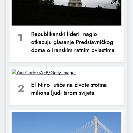
Počela je dvostruka blokada Hormuškog
1
Republikanski lideri naglo
moreuza
otkazuju glasanje Predstavničkog
doma o iranskim ratnim ovlastima
2
El Nino utiče na živote stotina
miliona ljudi širom svijeta
Tim Cook nakon 15 godina napušta
kormilo