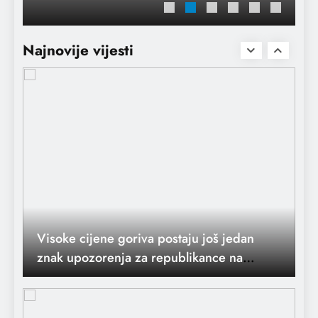
napadima na Iran
Visoke cijene goriva postaju još jedan
znak upozorenja za republikance na
Najnovije vijesti
stigao u Dubrovnik
sredini mandata
Ukrajina napada ruske rafinerije nafte
nekoliko sati nakon što SAD ukidaju
sankcije na moskovsku naftu