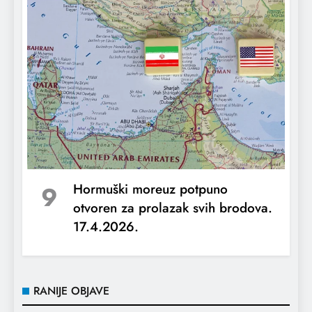
Amerikanci vratili sankcionisani kineski
brod iz Hormuškog moreuza
9
Hormuški moreuz potpuno
otvoren za prolazak svih brodova.
17.4.2026.
Počela je dvostruka blokada Hormuškog
moreuza
RANIJE OBJAVE