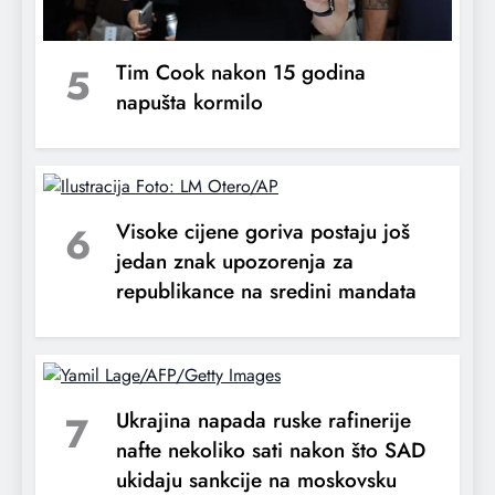
Iran ponovo blokirao Hormuški moreuz
5
Tim Cook nakon 15 godina
napušta kormilo
6
Visoke cijene goriva postaju još
jedan znak upozorenja za
republikance na sredini mandata
Hormuški moreuz potpuno otvoren za
prolazak svih brodova. 17.4.2026.
7
Ukrajina napada ruske rafinerije
nafte nekoliko sati nakon što SAD
ukidaju sankcije na moskovsku