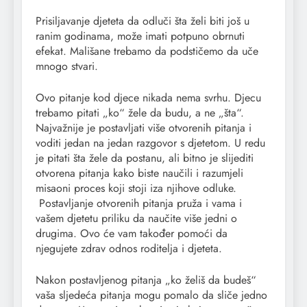
Prisiljavanje djeteta da odluči šta želi biti još u
ranim godinama, može imati potpuno obrnuti
efekat. Mališane trebamo da podstičemo da uče
mnogo stvari.
Ovo pitanje kod djece nikada nema svrhu. Djecu
trebamo pitati „ko“ žele da budu, a ne „šta“.
Najvažnije je postavljati više otvorenih pitanja i
voditi jedan na jedan razgovor s djetetom. U redu
je pitati šta žele da postanu, ali bitno je slijediti
otvorena pitanja kako biste naučili i razumjeli
misaoni proces koji stoji iza njihove odluke.
Postavljanje otvorenih pitanja pruža i vama i
vašem djetetu priliku da naučite više jedni o
drugima. Ovo će vam također pomoći da
njegujete zdrav odnos roditelja i djeteta.
Nakon postavljenog pitanja „ko želiš da budeš“
vaša sljedeća pitanja mogu pomalo da sliče jedno