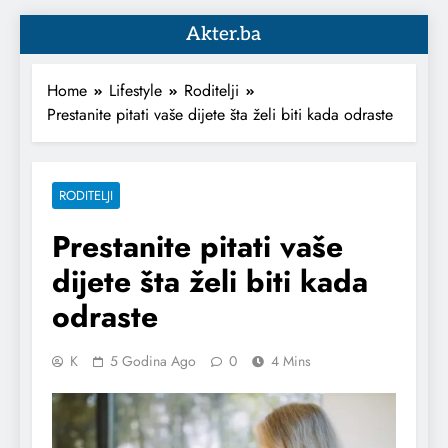
Akter.ba
Home
Lifestyle
Roditelji
Prestanite pitati vaše dijete šta želi biti kada odraste
RODITELJI
Prestanite pitati vaše
dijete šta želi biti kada
odraste
K
5 Godina Ago
0
4 Mins