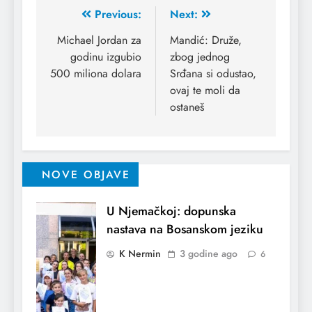
Previous:
Next:
Michael Jordan za
Mandić: Druže,
godinu izgubio
zbog jednog
500 miliona dolara
Srđana si odustao,
ovaj te moli da
ostaneš
NOVE OBJAVE
U Njemačkoj: dopunska
nastava na Bosanskom jeziku
K Nermin
3 godine ago
6