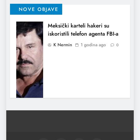
NOVE OBJAVE
Meksički karteli hakeri su
iskoristili telefon agenta FBI-a
K Nermin
1 godina ago
0
Indija potvrdila da je napala
Pakistan
K Nermin
1 godina ago
0