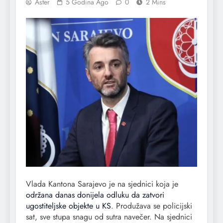
Aster
5 Godina Ago
0
2 Mins
Vlada Kantona Sarajevo je na sjednici koja je
održana danas donijela odluku da zatvori
ugostiteljske objekte u KS
. Produžava se policijski
sat, sve stupa snagu od sutra navečer. Na sjednici