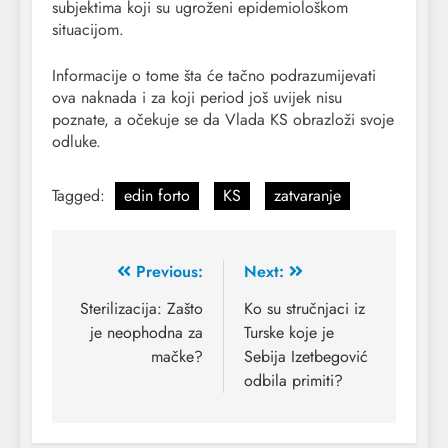
subjektima koji su ugroženi epidemiološkom
situacijom.
Informacije o tome šta će tačno podrazumijevati
ova naknada i za koji period još uvijek nisu
poznate, a očekuje se da Vlada KS obrazloži svoje
odluke.
Tagged:
edin forto
KS
zatvaranje
Previous:
Next:
Sterilizacija: Zašto
Ko su stručnjaci iz
je neophodna za
Turske koje je
mačke?
Sebija Izetbegović
odbila primiti?