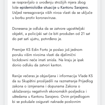
se raspravljalo o uvođenju strožijih mjera zbog
loše
epidemiološke situacije u Kantonu Sarajevo.
Usljed nereagovanja viših nivoa vlasti da se uključe
u borbu protiv koronavirusa.
Donesena je odluka da se zatvore ugostiteljski
objekti, a policijski sat će biti produžen od 21 sat
do pet sati ujutru, potvrđeno je.
Premijer KS Edin Forto je poslao još jednom
poruku višim nivoima vlasti da djelimični
lockdowni neće imati smisla. Na kraju je ipak
donio odluku da zatvori kanton.
Ranije večeras je objavljena i informacija Vlade KS
da su Skupštini proslijedili na razmatranje Prijedlog
zakona o izmjenama i dopunama Zakona o
ublažavanju negativnih ekonomskih posljedica i
uštedama u Kantonu Sarajevo. Ovim prijedlogom
bi se pokušale osigurati naknade poslovnim