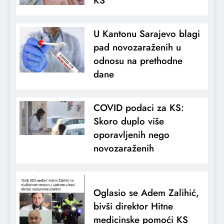
KS
U Kantonu Sarajevo blagi
pad novozaraženih u
odnosu na prethodne
dane
COVID podaci za KS:
Skoro duplo više
oporavljenih nego
novozaraženih
Oglasio se Adem Zalihić,
bivši direktor Hitne
medicinske pomoći KS