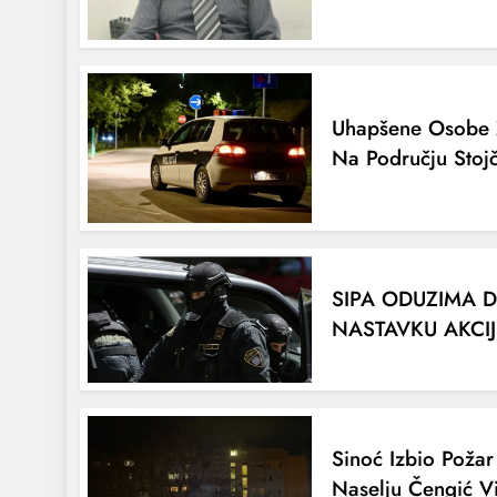
Uhapšene Osobe 
Na Području Stoj
SIPA ODUZIMA 
NASTAVKU AKCIJ
Sinoć Izbio Poža
Naselju Čengić Vi