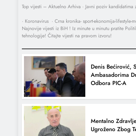
Top vijesti – Aktuelno Arhiva · Javni poziv kandidatima 
· Koronavirus · Crna kronika- sport-ekonomija-lifestyle-
Najnovije vijesti iz BiH ! Iz minute u minutu pratite Politi
tehnologije! Čitajte vijesti na pravom izvoru!
Denis Bećirović, 
Ambasadorima Dr
Odbora PIC-A
Mentalno Zdravlj
Ugroženo Zbog T