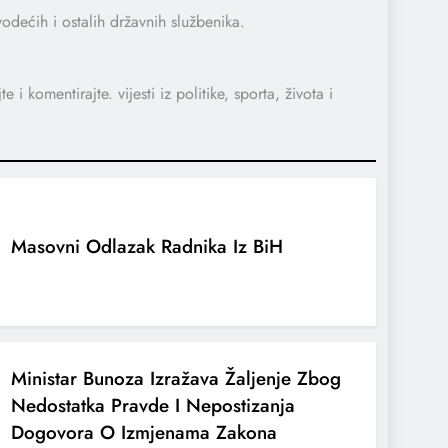
vodećih i ostalih državnih službenika.
 i komentirajte. vijesti iz politike, sporta, života i
Masovni Odlazak Radnika Iz BiH
Ministar Bunoza Izražava Žaljenje Zbog
Nedostatka Pravde I Nepostizanja
Dogovora O Izmjenama Zakona