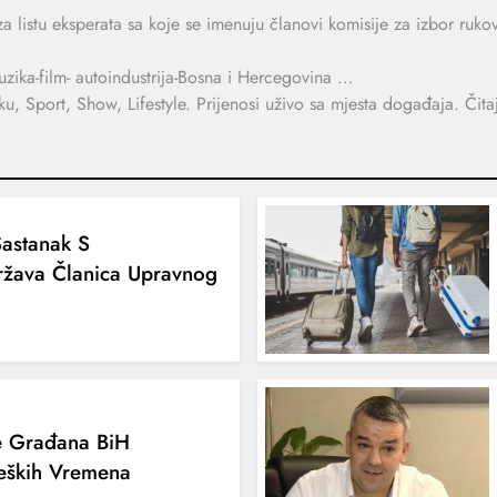
za listu eksperata sa koje se imenuju članovi komisije za izbor ruko
muzika-film- autoindustrija-Bosna i Hercegovina …
ku, Sport, Show, Lifestyle. Prijenosi uživo sa mjesta događaja. Čitajte
Sastanak S
žava Članica Upravnog
e Građana BiH
eških Vremena