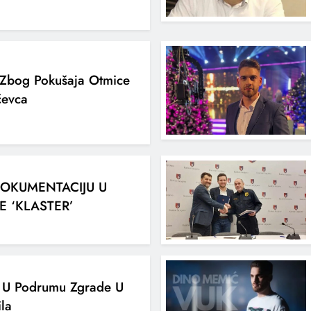
Zbog Pokušaja Otmice
čevca
DOKUMENTACIJU U
E ‘KLASTER’
r U Podrumu Zgrade U
la