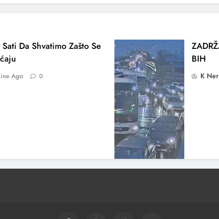
 Sati Da Shvatimo Zašto Se
ZADRŽ
ćaju
BIH
K Ner
ine Ago
0