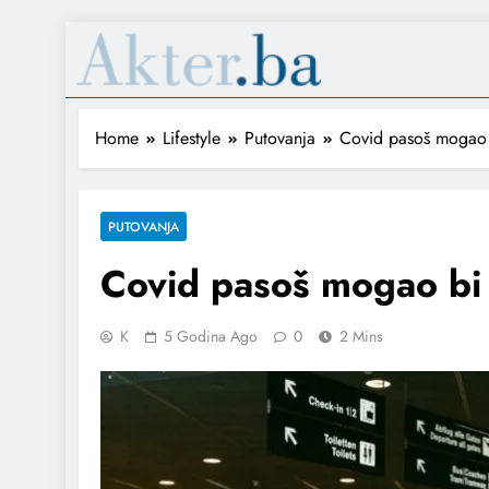
Home
Lifestyle
Putovanja
Covid pasoš mogao bi
PUTOVANJA
Covid pasoš mogao bi b
K
5 Godina Ago
0
2 Mins