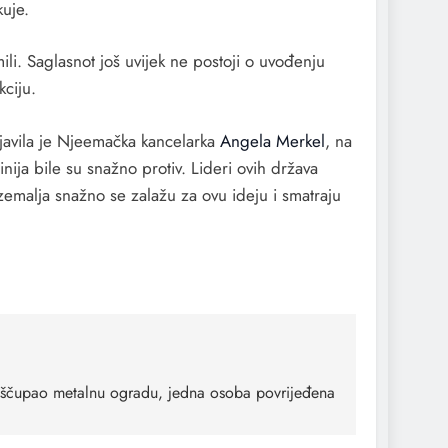
kuje.
ili. Saglasnot još uvijek ne postoji o uvođenju
ciju.
javila je Njeemačka kancelarka
Angela Merkel
, na
nija bile su snažno protiv. Lideri ovih država
 zemalja snažno se zalažu za ovu ideju i smatraju
ščupao metalnu ogradu, jedna osoba povrijeđena