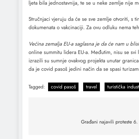
ljeta bila jednostavnija, te se u neke zemlje nije
Stručnjaci vjeruju da će se sve zemlje otvoriti, s 
dokumenata o vakcinaciji. Za ovu odluku nema te
Većina zemalja EU-a saglasna je da će nam u blisko
online summitu lidera EU-a. Međutim, nisu se svi l
izrazili su sumnje ovakvog projekta unutar granica
da je covid pasoš jedini način da se spasi turizam
Tagged:
covid pasoš
travel
turistička indust
Građani najavili proteste 