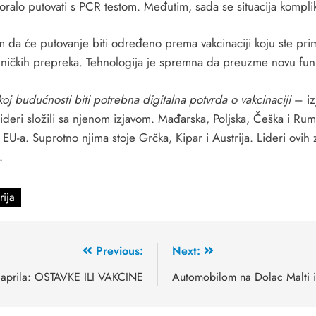
 moralo putovati s PCR testom. Međutim, sada se situacija kompli
tim da će putovanje biti određeno prema vakcinaciji koju ste prim
hničkih prepreka. Tehnologija je spremna da preuzme novu funk
j budućnosti biti potrebna digitalna potvrda o vakcinaciji
– iz
ideri složili sa njenom izjavom. Mađarska, Poljska, Češka i Rumi
 EU-a. Suprotno njima stoje Grčka, Kipar i Austrija. Lideri ovih
.
rija
Previous:
Next:
6. aprila: OSTAVKE ILI VAKCINE
Automobilom na Dolac Malti i