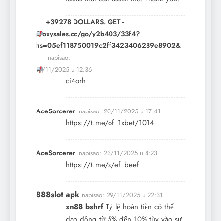
+39278 DOLLARS. GET -
proxysales.cc/go/y2b403/33f4?
hs=05ef118750019c2ff3423406289e8902&
napisao:
19/11/2025 u 12:36
ci4orh
AceSorcerer
napisao:
20/11/2025 u 17:41
https://t.me/of_1xbet/1014
AceSorcerer
napisao:
23/11/2025 u 8:23
https://t.me/s/ef_beef
888slot apk
napisao:
29/11/2025 u 22:31
xn88 bshrf
Tỷ lệ hoàn tiền có thể
dao động từ 5% đến 10% tùy vào sự