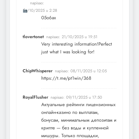
napisao:
14/10/2025 u 2:28
05o6ax
tlovertonet
napisao:
21/10/2025 u 19:51
Very interesting information!Perfect
just what I was looking for!
ChipWhisperer
napisao:
08/11/2025 u 12:05
https://t.me/pt1win/368
RoyalFlusher
napisao:
09/11/2025 u 17:50
Актуальные рейтинги лицензионных
онлайн-казино по выплатам,
бонусам, минимальным депозитам и
крипте — без воды и купленной
мишуры. Только площадки,