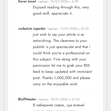
tlover tonet
napisao:
10/01/2026 u 4:59
Enjoyed reading through this, very
good stuff, appreciate it.
vorbelutr ioperbir
napisao:
17/01/2026 u 23:25
Just wish to say your article is as
astonishing. The clearness to your
publish is just spectacular and that i
could think you’re a professional on
this subject. Fine along with your
permission let me to grab your RSS
feed to keep updated with imminent
post. Thanks 1,000,000 and please
carry on the enjoyable work.
BluffMaster
napisao:
18/01/2026 u 21:46
В лабиринте ставок, где всякий