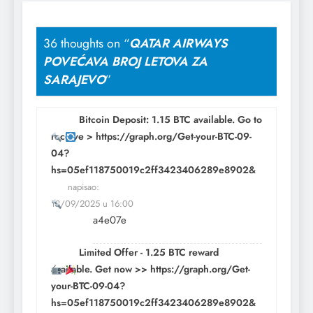
36 thoughts on “
QATAR AIRWAYS
POVEĆAVA BROJ LETOVA ZA
SARAJEVO
”
Bitcoin Deposit: 1.15 BTC available. Go to
receive > https://graph.org/Get-your-BTC-09-
04?
hs=05ef118750019c2ff3423406289e8902&
napisao:
13/09/2025 u 16:00
a4e07e
Limited Offer - 1.25 BTC reward
available. Get now >> https://graph.org/Get-
your-BTC-09-04?
hs=05ef118750019c2ff3423406289e8902&