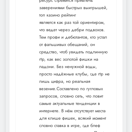
ресурс стремится привлечь
заверениями быстрых выигрышей,
топ казино рейтинг
является как раз той ориентиром,
что ведет через дебри подвохов.
Тем профи и дебютантов, кто устал
от фальшивых обещаний, он
средство, чтоб увидеть подлинную
rtp, как вес золотой фишки на
ладони. Без ненужной воды,
просто надёжные клубы, где rtp не
лишь цифра, но реальная
везение.Составлено по гугловых
запросов, словно сеть, что ловит
самые актуальные тенденции в
интернете. В нём отсутствует места
для клише фишек, всякий момент
словно ставка в игре, где блеф