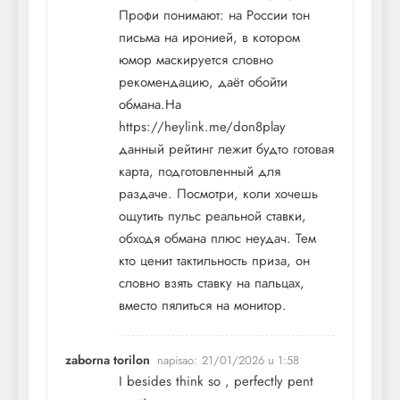
Профи понимают: на России тон
письма на иронией, в котором
юмор маскируется словно
рекомендацию, даёт обойти
обмана.На
https://heylink.me/don8play
данный рейтинг лежит будто готовая
карта, подготовленный для
раздаче. Посмотри, коли хочешь
ощутить пульс реальной ставки,
обходя обмана плюс неудач. Тем
кто ценит тактильность приза, он
словно взять ставку на пальцах,
вместо пялиться на монитор.
zaborna torilon
napisao:
21/01/2026 u 1:58
I besides think so , perfectly pent