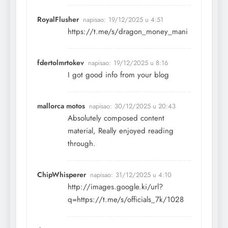
RoyalFlusher
napisao:
19/12/2025 u 4:51
https://t.me/s/dragon_money_mani
fdertolmrtokev
napisao:
19/12/2025 u 8:16
I got good info from your blog
mallorca motos
napisao:
30/12/2025 u 20:43
Absolutely composed content
material, Really enjoyed reading
through.
ChipWhisperer
napisao:
31/12/2025 u 4:10
http://images.google.ki/url?
q=https://t.me/s/officials_7k/1028