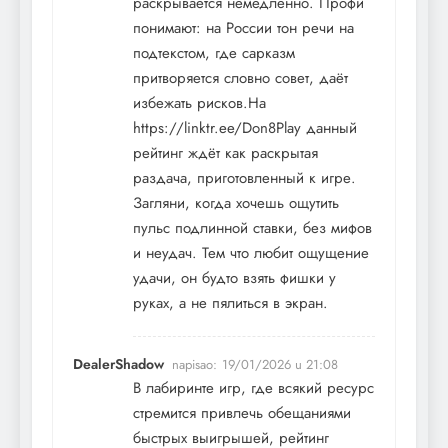
раскрывается немедленно. Профи
понимают: на России тон речи на
подтекстом, где сарказм
притворяется словно совет, даёт
избежать рисков.На
https://linktr.ee/Don8Play
данный
рейтинг ждёт как раскрытая
раздача, приготовленный к игре.
Загляни, когда хочешь ощутить
пульс подлинной ставки, без мифов
и неудач. Тем что любит ощущение
удачи, он будто взять фишки у
руках, а не пялиться в экран.
DealerShadow
napisao:
19/01/2026 u 21:08
В лабиринте игр, где всякий ресурс
стремится привлечь обещаниями
быстрых выигрышей, рейтинг