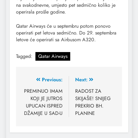
na svakodnevne, umjesto pet sedmično koliko je
operirala prošle godine.
Qatar Airways će u septembru potom ponovo
operirati pet letova sedmično. Do 29. septembra
letove će operirati sa Airbusom A320.
Tagged:
Qatar Airways
Previous:
Next:
PREMINUO IMAM
RADOST ZA
KOJI JE JUTROS
SKIJAŠE! SNIJEG
UPUCAN ISPRED
PREKRIO BH.
DŽAMIJE U SAD-U
PLANINE