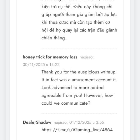
kiện trò cụ thể. Điều này không chỉ
giúp người tham gia giảm bớt áp lực
khi thua cược mà còn tạo thêm cơ
hội để họ quay lại các trận đấu giành
chiến thắng.
honey trick for memory loss
napisao:
30/11/2025 u 14:22
Thank you for the auspicious writeup.
It in fact was a amusement account it.
Look advanced to more added
agreeable from you! However, how
could we communicate?
DealerShadow
napisao:
01/12/2025 u 3:56
https://t.me/s/iGaming_live/4864