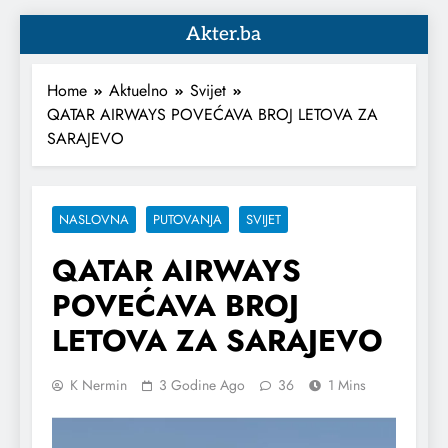
Akter.ba
Home
Aktuelno
Svijet
QATAR AIRWAYS POVEĆAVA BROJ LETOVA ZA
SARAJEVO
NASLOVNA
PUTOVANJA
SVIJET
QATAR AIRWAYS
POVEĆAVA BROJ
LETOVA ZA SARAJEVO
K Nermin
3 Godine Ago
36
1 Mins