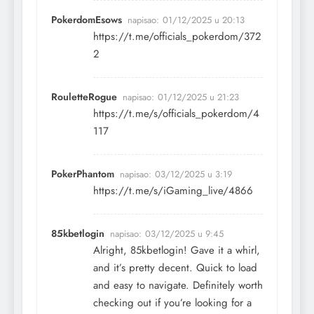
PokerdomEsows
napisao:
01/12/2025 u 20:13
https://t.me/officials_pokerdom/372
2
RouletteRogue
napisao:
01/12/2025 u 21:23
https://t.me/s/officials_pokerdom/4
117
PokerPhantom
napisao:
03/12/2025 u 3:19
https://t.me/s/iGaming_live/4866
85kbetlogin
napisao:
03/12/2025 u 9:45
Alright, 85kbetlogin! Gave it a whirl,
and it’s pretty decent. Quick to load
and easy to navigate. Definitely worth
checking out if you’re looking for a