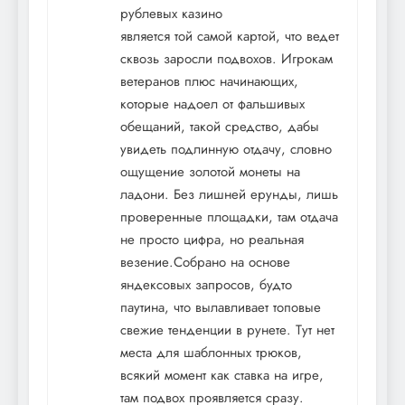
рублевых казино
является той самой картой, что ведет
сквозь заросли подвохов. Игрокам
ветеранов плюс начинающих,
которые надоел от фальшивых
обещаний, такой средство, дабы
увидеть подлинную отдачу, словно
ощущение золотой монеты на
ладони. Без лишней ерунды, лишь
проверенные площадки, там отдача
не просто цифра, но реальная
везение.Собрано на основе
яндексовых запросов, будто
паутина, что вылавливает топовые
свежие тенденции в рунете. Тут нет
места для шаблонных трюков,
всякий момент как ставка на игре,
там подвох проявляется сразу.