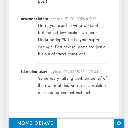
post! .
drover sointeru
napisao:
21/01/2026 u 9:39
Hello, you used to write wonderful,
but the last few posts have been
kinda boring?K I miss your super
writings. Past several posts are just a
bit out of track! come on!
fdertolmrtokev
napisao:
10/02/2026 u 20:34
Some really rattling work on behalf of
the owner of this web site, absolutely
outstanding content material.
Comments are closed.
NOVE OBJAVE