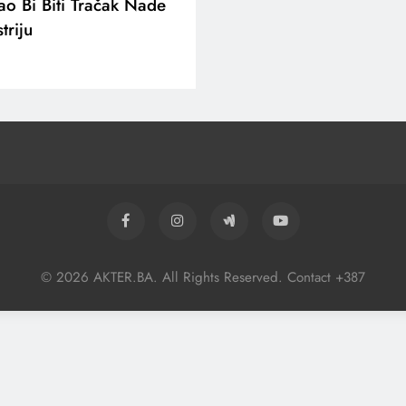
o Bi Biti Tračak Nade
triju
© 2026 AKTER.BA. All Rights Reserved. Contact +387