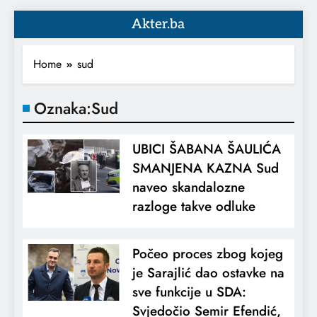
Akter.ba
Home
sud
Oznaka:
Sud
UBICI ŠABANA ŠAULIĆA
SMANJENA KAZNA Sud
naveo skandalozne
razloge takve odluke
Počeo proces zbog kojeg
je Sarajlić dao ostavke na
sve funkcije u SDA:
Svjedočio Semir Efendić,