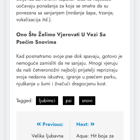
uočavaju ponašanja za koja se smatra da su
povezana sa sanjanjem (mrdanje šapa, trzanje,
vokalizacija itd.).
Ono Što Želimo Vjerovati U Vezi Sa
Psećim Snovima
Kad posmatramo svoje pse dok spavaju, gotovo je
nemoguće zamisliti da ne sanjaju. Mnogi vjeruju
da naši četveronožni najbolji prijatelji repriziraju
svoja nedavna iskustva; igranje u psećem parku,
njuškanje u šumi i žvačući dragocjenu kost.
Tagged:
ljubimci
psi
snovi
Previous:
Next:
Velika ljubavna
Aqua: Hit boja za