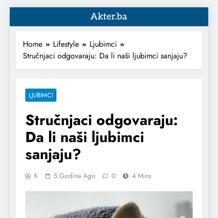
Akter.ba
Home
Lifestyle
Ljubimci
Stručnjaci odgovaraju: Da li naši ljubimci sanjaju?
LJUBIMCI
Stručnjaci odgovaraju:
Da li naši ljubimci
sanjaju?
K
5 Godina Ago
0
4 Mins