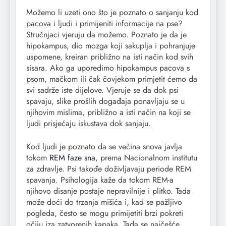
Možemo li uzeti ono što je poznato o sanjanju kod
pacova i ljudi i primijeniti informacije na pse?
Stručnjaci vjeruju da možemo. Poznato je da je
hipokampus, dio mozga koji sakuplja i pohranjuje
uspomene, kreiran približno na isti način kod svih
sisara. Ako ga uporedimo hipokampus pacova s
psom, mačkom ili čak čovjekom primjetit ćemo da
svi sadrže iste dijelove. Vjeruje se da dok psi
spavaju, slike prošlih događaja ponavljaju se u
njihovim mislima, približno a isti način na koji se
ljudi prisjećaju iskustava dok sanjaju.
Kod ljudi je poznato da se većina snova javlja
tokom
REM faze sna
, prema Nacionalnom institutu
za zdravlje. Psi takođe doživljavaju periode REM
spavanja. Psihologija kaže da tokom REM-a
njihovo disanje postaje nepravilnije i plitko. Tada
može doći do trzanja mišića i, kad se pažljivo
pogleda, često se mogu primijetiti brzi pokreti
očiju iza zatvorenih kapaka. Tada se najčešće