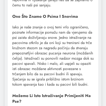
čemu to naši psi sanjaju.
Ono Što Znamo O Psima I Snovima
Iako je naše znanje o ovoj temi vrlo ograničeno,
poznate informacije pomažu nam da vjerujemo da
psi zaista doživljavaju snove. Jedno istraživanje na
pacovima otkrilo je da oni koji su trenirani da trče
kružnom stazom za nagradu počinju da stvaraju
prepoznatljivi obrazac pucanja neurona (moždanih
ćelija). Istraživači su ponovili nadzor mozga dok su
pacovi spavali. Nisko i malo, ali uspjeli su opaziti
isti obrazac moždane aktivnosti povezane s
trčanjem bilo da su pacovi budni ili spavaju.
Sjećanja su se igrala približno istom brzinom
tokom spavanja kao i kada su pacovi bili budni.
Možemo Li Isto Istraživanje Primijeniti Na
Pse?