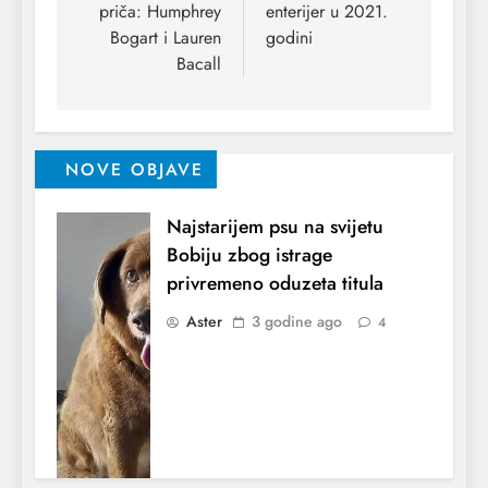
priča: Humphrey
enterijer u 2021.
Bogart i Lauren
godini
Bacall
NOVE OBJAVE
Najstarijem psu na svijetu
Bobiju zbog istrage
privremeno oduzeta titula
Aster
3 godine ago
4