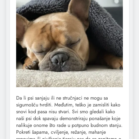
Da li psi sanjaju ili ne stručnjaci ne mogu sa
sigurnošću tvrditi. Međutim, teško je zamisliti kako
snovi kod pasa nisu stvari. Svi smo gledali kako
naši psi dok spavaju demonstriraju ponašanje koje
nalikuje onome što rade u potpuno budnom stanju.
Pokreti šapama, cviljenje, režanje, mahanje
repovima ili njuškanje tjeraju nas da se zapitamo o