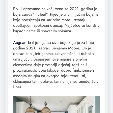
Prvi i vjerovatno najveći trend za 2021. godinu je
boja „aqua“ i „teal“. Rijeć je o umirijućim bojama
koje podsjećaju na karipsko more i stvaraju
opuštajući i spokojan osjećaj. Najčešće se koristi u
kupaonicama ili spavaćim sobama.
Aegean Teal
je nijansa sive boje koju je za boju
godine 2021. izabrao Benjamin Moore. On je
opisao kao „intrigantnu, uravnoteženu i duboko
umirujuću“. Spajanjem ove nijanse s bijelim
elementima daje prostoriji osjećaj svježine i
proznračnosti. Boja također dobro funkcioniše s
mnogim drugim na ovogodišnjoj trend listi,
uključujući tamnoplavu, tamnu nijansu smeđe, žutu
i bež.