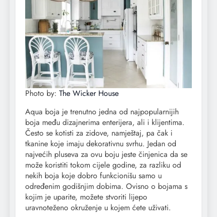
Photo by:
The Wicker House
Aqua boja je trenutno jedna od najpopularnijih
boja među dizajnerima enterijera, ali i klijentima.
Često se kotisti za zidove, namještaj, pa čak i
tkanine koje imaju dekorativnu svrhu. Jedan od
najvećih pluseva za ovu boju jeste činjenica da se
može koristiti tokom cijele godine, za razliku od
nekih boja koje dobro funkcionišu samo u
određenim godišnjim dobima. Ovisno o bojama s
kojim je uparite, možete stvoriti lijepo
uravnoteženo okruženje u kojem ćete uživati.