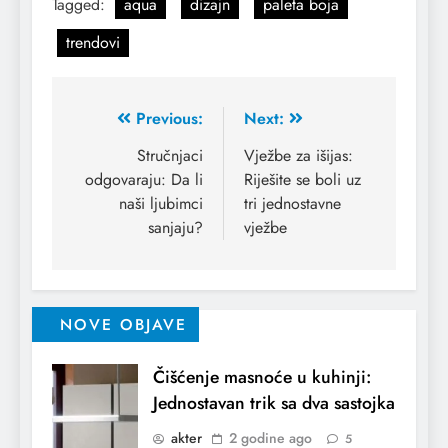
Tagged:
aqua
dizajn
paleta boja
trendovi
Previous:
Next:
Stručnjaci
Vježbe za išijas:
odgovaraju: Da li
Riješite se boli uz
naši ljubimci
tri jednostavne
sanjaju?
vježbe
NOVE OBJAVE
Čišćenje masnoće u kuhinji:
Jednostavan trik sa dva sastojka
akter
2 godine ago
5