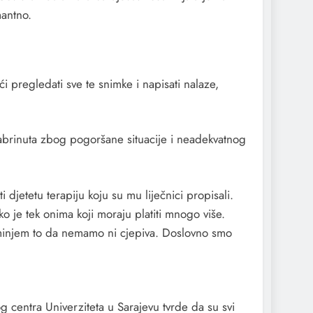
mantno.
pregledati sve te snimke i napisati nalaze,
 zabrinuta zbog pogoršane situacije i neadekvatnog
i djetetu terapiju koju su mu liječnici propisali.
ko je tek onima koji moraju platiti mnogo više.
 spominjem to da nemamo ni cjepiva. Doslovno smo
g centra Univerziteta u Sarajevu tvrde da su svi