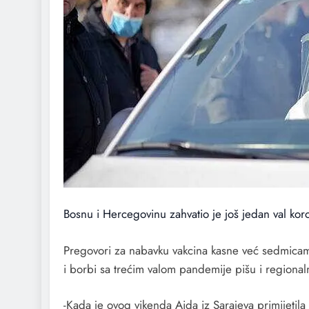
Bosnu i Hercegovinu zahvatio je još jedan val koro
Pregovori za nabavku vakcina kasne već sedmicama
i borbi sa trećim valom pandemije pišu i regionalni
-Kada je ovog vikenda Aida iz Sarajeva primijetil