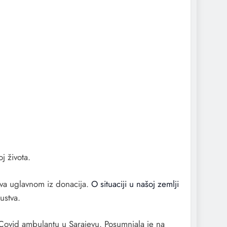
j života.
iva uglavnom iz donacija.
O situaciji u našoj zemlji
ustva.
u Covid ambulantu u Sarajevu. Posumnjala je na