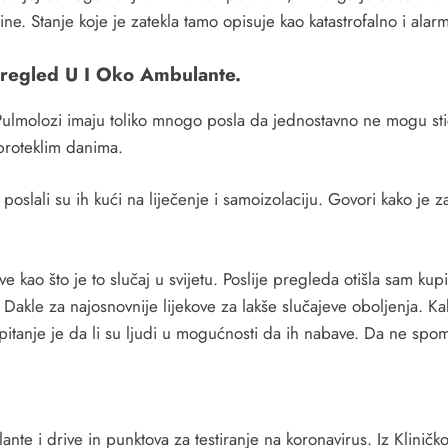
ne. Stanje koje je zatekla tamo opisuje kao katastrofalno i alar
Pregled U I Oko Ambulante.
lmolozi imaju toliko mnogo posla da jednostavno ne mogu stići 
 proteklim danima.
poslali su ih kući na liječenje i samoizolaciju. Govori kako je
kao što je to slučaj u svijetu. Poslije pregleda otišla sam kupit
 Dakle za najosnovnije lijekove za lakše slučajeve oboljenja. Ka
ka i pitanje je da li su ljudi u mogućnosti da ih nabave. Da ne
e i drive in punktova za testiranje na koronavirus. Iz Kliničko