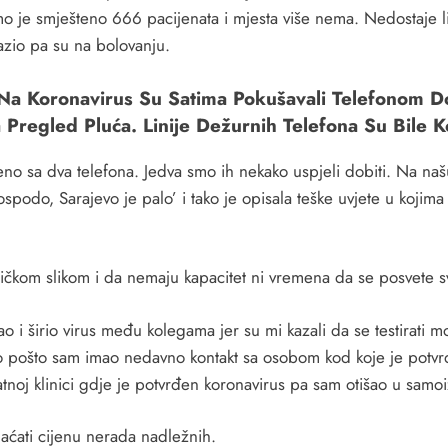
Tamo je smješteno 666 pacijenata i mjesta više nema. Nedostaje li
azio pa su na bolovanju.
i Na Koronavirus Su Satima Pokušavali Telefonom Dob
a Pregled Pluća. Linije Dežurnih Telefona Su Bile 
no sa dva telefona. Jedva smo ih nekako uspjeli dobiti. Na našu
ospodo, Sarajevo je palo’ i tako je opisala teške uvjete u kojima 
ičkom slikom i da nemaju kapacitet ni vremena da se posvete s
ao i širio virus među kolegama jer su mi kazali da se testirati 
vo pošto sam imao nedavno kontakt sa osobom kod koje je potvrđe
vatnoj klinici gdje je potvrđen koronavirus pa sam otišao u samoi
laćati cijenu nerada nadležnih.