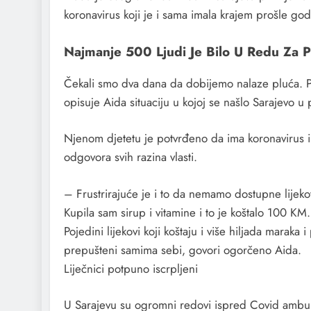
koronavirus koji je i sama imala krajem prošle godi
Najmanje 500 Ljudi Je Bilo U Redu Za 
Čekali smo dva dana da dobijemo nalaze pluća. Pu
opisuje Aida situaciju u kojoj se našlo Sarajevo u
Njenom djetetu je potvrđeno da ima koronavirus i 
odgovora svih razina vlasti.
– Frustrirajuće je i to da nemamo dostupne lijekove 
Kupila sam sirup i vitamine i to je koštalo 100 KM.
Pojedini lijekovi koji koštaju i više hiljada mara
prepušteni samima sebi, govori ogorčeno Aida.
Liječnici potpuno iscrpljeni
U Sarajevu su ogromni redovi ispred Covid ambulant