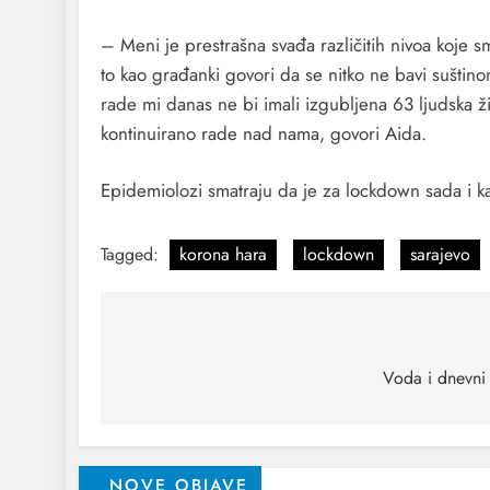
– Meni je prestrašna svađa različitih nivoa koje sm
to kao građanki govori da se nitko ne bavi suštin
rade mi danas ne bi imali izgubljena 63 ljudska ži
kontinuirano rade nad nama, govori Aida.
Epidemiolozi smatraju da je za lockdown sada i k
Tagged:
korona hara
lockdown
sarajevo
Voda i dnevni 
NOVE OBJAVE