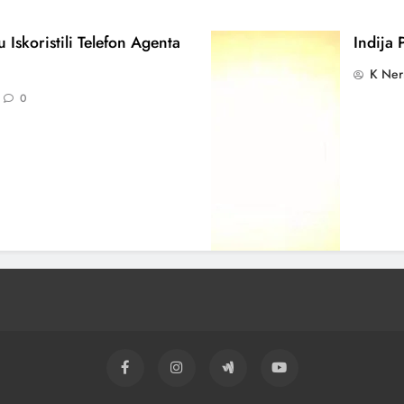
 Iskoristili Telefon Agenta
Indija 
K Ner
0