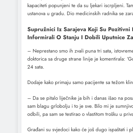
kapaciteti popunjeni te da su ljekari iscrpljeni. 
ustanova u gradu. Dio medicinskih radnika se zar
Supružnici Iz Sarajeva Koji Su Pozitivn
Informirali O Stanju I Dobili Uputnice Z
– Neprestano smo ih zvali puna tri sata, istovreme
doktorica sa druge strane linije je komentirala: ‘G
24 sata.
Dodaje kako primaju samo pacijente sa težom klin
– Da se pitalo liječnike ja bih i danas išao na pos
sam blagu grlobolju i to je sve. Bilo mi je sumnji
odbili, pa sam se testirao o vlastitom trošku u pri
Građani su svjedoci kako će još dugo ispaštati i p