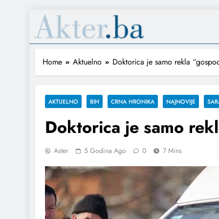
Home
Aktuelno
Doktorica je samo rekla “gospo
AKTUELNO
BIH
CRNA HRONIKA
NAJNOVIJE
SAR
Doktorica je samo rek
Aster
5 Godina Ago
0
7 Mins