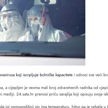
navirusa koji iscrpljuje bolničke kapacitete
i odnosi sve veći bro
, a cijepljen je veoma mali broj zdravstvenih radnika od cjep
 mediji. 24.sata.hr prenosi priču sarajlija koji opisuju svoja isk
a da joj osmogodišnji sin ima temperaturu, hitno ga je odvela 