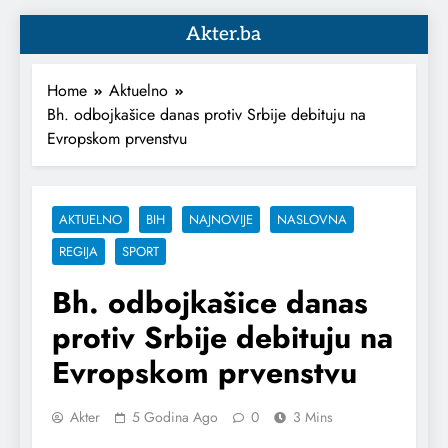
Akter.ba
Home
Aktuelno
Bh. odbojkašice danas protiv Srbije debituju na
Evropskom prvenstvu
AKTUELNO
BIH
NAJNOVIJE
NASLOVNA
REGIJA
SPORT
Bh. odbojkašice danas
protiv Srbije debituju na
Evropskom prvenstvu
Akter
5 Godina Ago
0
3 Mins