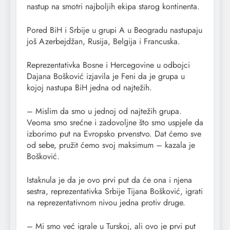
nastup na smotri najboljih ekipa starog kontinenta.
Pored BiH i Srbije u grupi A u Beogradu nastupaju
još Azerbejdžan, Rusija, Belgija i Francuska.
Reprezentativka Bosne i Hercegovine u odbojci
Dajana Bošković izjavila je Feni da je grupa u
kojoj nastupa BiH jedna od najtežih.
– Mislim da smo u jednoj od najtežih grupa.
Veoma smo srećne i zadovoljne što smo uspjele da
izborimo put na Evropsko prvenstvo. Dat ćemo sve
od sebe, pružit ćemo svoj maksimum – kazala je
Bošković.
Istaknula je da je ovo prvi put da će ona i njena
sestra, reprezentativka Srbije Tijana Bošković, igrati
na reprezentativnom nivou jedna protiv druge.
– Mi smo već igrale u Turskoj, ali ovo je prvi put