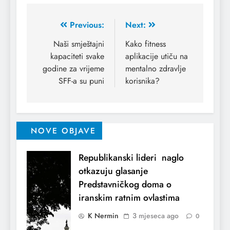
Previous:
Next:
Naši smještajni
Kako fitness
kapaciteti svake
aplikacije utiču na
godine za vrijeme
mentalno zdravlje
SFF-a su puni
korisnika?
NOVE OBJAVE
Republikanski lideri naglo
otkazuju glasanje
Predstavničkog doma o
iranskim ratnim ovlastima
K Nermin
3 mjeseca ago
0