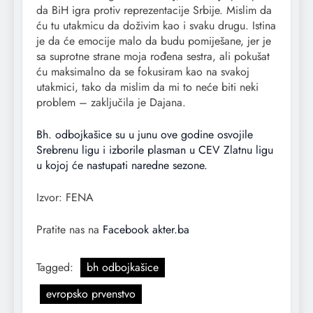
da BiH igra protiv reprezentacije Srbije. Mislim da
ću tu utakmicu da doživim kao i svaku drugu. Istina
je da će emocije malo da budu pomiješane, jer je
sa suprotne strane moja rođena sestra, ali pokušat
ću maksimalno da se fokusiram kao na svakoj
utakmici, tako da mislim da mi to neće biti neki
problem – zaključila je Dajana.
Bh. odbojkašice su u junu ove godine osvojile
Srebrenu ligu i izborile plasman u CEV Zlatnu ligu
u kojoj će nastupati naredne sezone.
Izvor: FENA
Pratite nas na
Facebook akter.ba
Tagged:
bh odbojkašice
evropsko prvenstvo