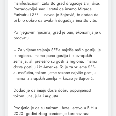
manifestacijom, zato što grad drugačije živi, diše.
Prezadovoljni smo i sretni da imamo Mirsada
Purivatru i SFF – naveo je Bajrović, te dodao da
bi bilo dobro da ovakvih događaja ima što više.
Po njegovim riječima, grad je pun, ekonomija je u
procvatu.
– Za vrijeme trajanja SFF-a najviše naših gostiju je
iz regiona. Imamo puno gostiju i iz evropskih
zemalja, ali pretežno su gosti iz regiona. Imamo
dosta gostiju i iz Amerike. To je za vrijeme SFF-
a, međutim, tokom ljetne sezone najviše gostiju
imamo iz arapskih zemlja – kazao je Bajrović.
Dodao je da imaju dosta dobru popunjenost
tokom juna, jula i augusta.
Podsjetio je da su turizam i hotelijerstvo u BiH u
2020. godini zbog pandemije koronavirusa