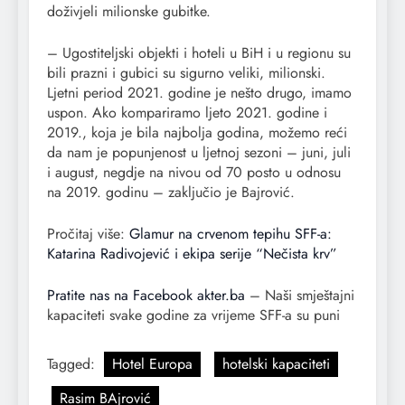
doživjeli milionske gubitke.
– Ugostiteljski objekti i hoteli u BiH i u regionu su
bili prazni i gubici su sigurno veliki, milionski.
Ljetni period 2021. godine je nešto drugo, imamo
uspon. Ako kompariramo ljeto 2021. godine i
2019., koja je bila najbolja godina, možemo reći
da nam je popunjenost u ljetnoj sezoni – juni, juli
i august, negdje na nivou od 70 posto u odnosu
na 2019. godinu – zaključio je Bajrović.
Pročitaj više:
Glamur na crvenom tepihu SFF-a:
Katarina Radivojević i ekipa serije “Nečista krv”
Pratite nas na Facebook akter.ba
– Naši smještajni
kapaciteti svake godine za vrijeme SFF-a su puni
Tagged:
Hotel Europa
hotelski kapaciteti
Rasim BAjrović