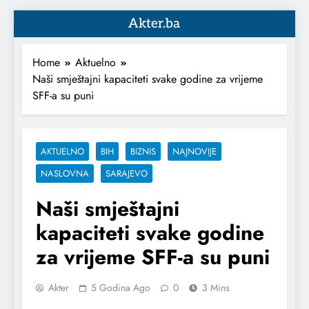
Akter.ba
Home
Aktuelno
Naši smještajni kapaciteti svake godine za vrijeme
SFF-a su puni
AKTUELNO
BIH
BIZNIS
NAJNOVIJE
NASLOVNA
SARAJEVO
Naši smještajni
kapaciteti svake godine
za vrijeme SFF-a su puni
Akter
5 Godina Ago
0
3 Mins