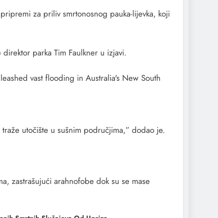
pripremi za priliv smrtonosnog pauka-lijevka, koji
direktor parka Tim Faulkner u izjavi.
 i traže utočište u sušnim područjima,” dodao je.
ama, zastrašujući arahnofobe dok su se mase