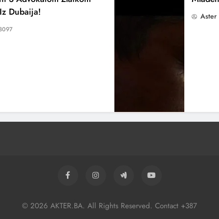
Iz Dubaija!
Aster
3097
© 2026 AKTER.BA. All Rights Reserved. Contact +387