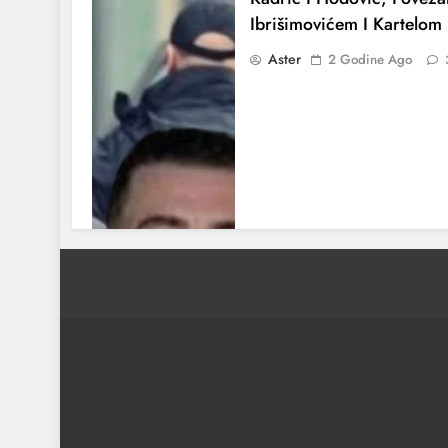
Ibrišimovićem I Kartelom 
Aster
2 Godine Ago