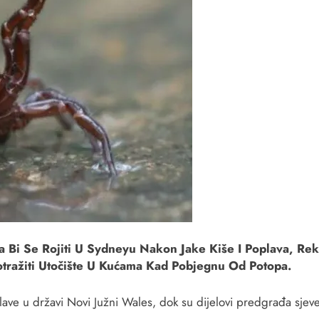
 Bi Se Rojiti U Sydneyu Nakon Jake Kiše I Poplava, Rek
tražiti Utočište U Kućama Kad Pobjegnu Od Potopa.
plave u državi Novi Južni Wales, dok su dijelovi predgrađa sj