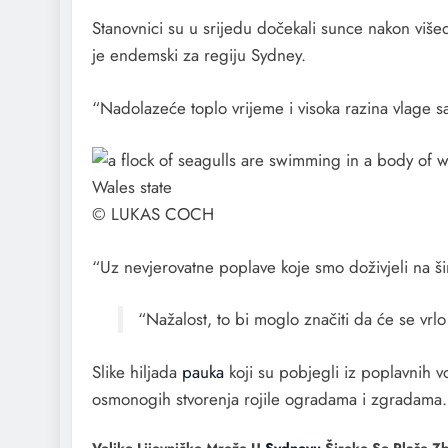
Stanovnici su u srijedu dočekali sunce nakon višed
je endemski za regiju Sydney.
“Nadolazeće toplo vrijeme i visoka razina vlage s
© LUKAS COCH
“Uz nevjerovatne poplave koje smo doživjeli na šir
“Nažalost, to bi moglo značiti da će se vrl
Slike hiljada
pauka
koji su pobjegli iz poplavnih 
osmonogih stvorenja rojile ogradama i zgradama.