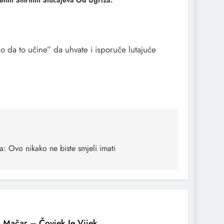
enih Smrtnih Slučajeva Od Ugriza.
o da to učine” da uhvate i isporuče lutajuće
ila: Ovo nikako ne biste smjeli imati
 Mačar – Čovjek Je Vijek