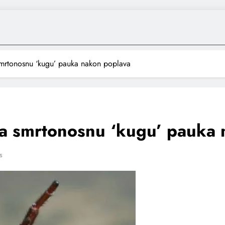
smrtonosnu ‘kugu’ pauka nakon poplava
na smrtonosnu ‘kugu’ pauka
s