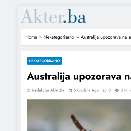
Home
Nekategorisano
Australija upozorava na 
NEKATEGORISANO
Australija upozorava 
Redakcija Akter.ba
5 Godina Ago
0
3 Min