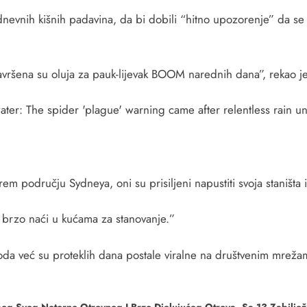
nevnih kišnih padavina, da bi dobili “hitno upozorenje” da se 
avršena su oluja za pauk-lijevak BOOM narednih dana”, rekao je 
em području Sydneya, oni su prisiljeni napustiti svoja staništa
o brzo naći u kućama za stanovanje.”
voda već su proteklih dana postale viralne na društvenim mrež