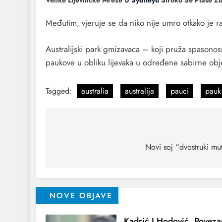
Velike Lijevničke Mreže U
Sydneyu
Široko Se Plaše Zb
Međutim, vjeruje se da niko nije umro otkako je r
Australijski park gmizavaca – koji pruža spasonosn
paukove u obliku lijevaka u određene sabirne obj
Tagged:
australia
australija
pauci
pauk
Novi soj “dvostruki mu
NOVE OBJAVE
Kadrić I Hodović, Povez