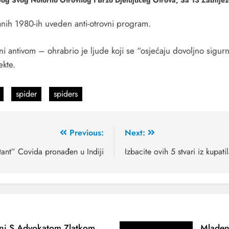
og Svog Notorno Otrovnog I Brzo Djelujućeg Otrova, Sa 13 Zabiljež
anih 1980-ih uveden anti-otrovni program.
i antivom – ohrabrio je ljude koji se “osjećaju dovoljno sigurn
ekte.
spider
spiders
Previous:
Next:
tant” Covida pronađen u Indiji
Izbacite ovih 5 stvari iz kupat
ani S Advokatom Zlatkom
Mladen