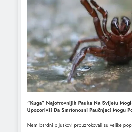
“Kuga” Najotrovnijih Pauka Na Svijetu Mogla
Upozorivši Da Smrtonosni Paučnjaci Mogu Po
Nemilosrdni pljuskovi prouzrokovali su velike po