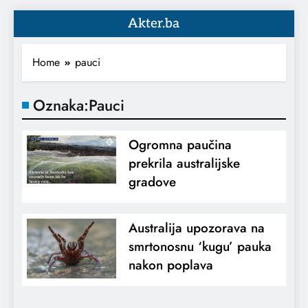
Akter.ba
Home
pauci
Oznaka:
Pauci
Ogromna paučina
prekrila australijske
gradove
Australija upozorava na
smrtonosnu ‘kugu’ pauka
nakon poplava