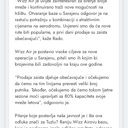
“Wizz Air je uvijek zainteresiran za širenje svoje
mreže i kontinuirano traži nove mogućnosti na
tržištu. Otvaranje baze u Sarajevu odgovor je na
rastuću potražnju u kombinaciji s atraktivnim
cijenama na aerodromu. Uvjereni smo da će nove
rute biti popularne, a prvi dani prodaje su zaista
obećavajući”, kaže Rado.
Wizz Air je postavio visoke ciljeve za nove
operacije u Sarajevu, pitali smo ih kojim bi
brojevima bili zadovoljni na kraju ove godine.
“Prodaja zaista djeluje obećavajuće i očekujemo
da ćemo na tim linijama prevesti veliki broj
putnika. Također, očekujemo da ćemo tokom ljetne
sezone moći upravljati sa 80% kapaciteta svoje
mreže letova”, odgovorio je.
Pitanje koje postavlja naša javnost je i šta ova
odluka znači za Tuzlu? Raniju Wizz Airovu bazu,