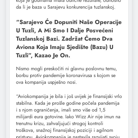
koja je godinama imala odlične rezultate, odnosno
da li je baza u Sarajevu konkurencija tuzlanskoj.
“Sarajevo Će Dopuniti Naše Operacije
U Tuzli, A Mi Smo I Dalje Posvećeni
Tuzlanskoj Bazi. Zadržat Ćemo Dva
Aviona Koja Imaju Sjedište (bazu) U
Tuzli”, Kazao Je On.
Nismo mogli preskočiti ni glavnu poslovnu temu,
borbu protiv pandemije koronavirusa s kojom se
ova kompanija uspješno nosi.
“Aviokompanija je bila i još uvijek je finansijski vrlo
stabilna. Kada je prošle godine počela pandemija
i s njom ograničenja, imali smo više od 1,5
milijardi eura gotovine. Iako Wizz Air nije imun na
trenutnu krizu, zahvaljujući strogoj kontroli
troškova, snažnoj finansijskoj poziciji i agilnom
pristupu. Aviokompanija je nastavila razvijati svoju