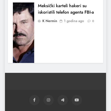
Meksički karteli hakeri su
iskoristili telefon agenta FBI-a
K Nermin
1 godina ago
0
Indija potvrdila da je napala
Pakistan
K Nermin
1 godina ago
0