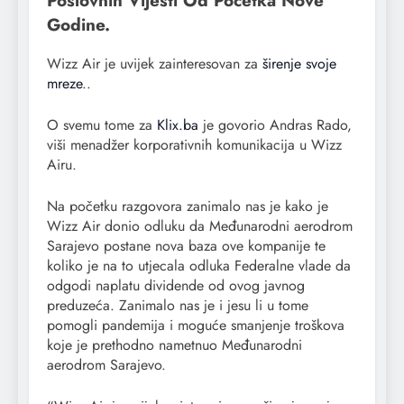
Poslovnih Vijesti Od Početka Nove
Godine.
Wizz Air je uvijek zainteresovan za
širenje svoje
mreze
..
O svemu tome za
Klix.ba
je govorio Andras Rado,
viši menadžer korporativnih komunikacija u Wizz
Airu.
Na početku razgovora zanimalo nas je kako je
Wizz Air donio odluku da Međunarodni aerodrom
Sarajevo postane nova baza ove kompanije te
koliko je na to utjecala odluka Federalne vlade da
odgodi naplatu dividende od ovog javnog
preduzeća. Zanimalo nas je i jesu li u tome
pomogli pandemija i moguće smanjenje troškova
koje je prethodno nametnuo Međunarodni
aerodrom Sarajevo.