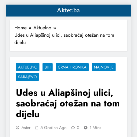
Akter.ba
Home
Aktuelno
Udes u Aliapšinoj ulici, saobraćaj otežan na tom
dijelu
AKTUELNO
BIH
CRNA HRONIKA
NAJNOVIJE
SARAJEVO
Udes u Aliapšinoj ulici,
saobraćaj otežan na tom
dijelu
Aster
5 Godina Ago
0
1 Mins