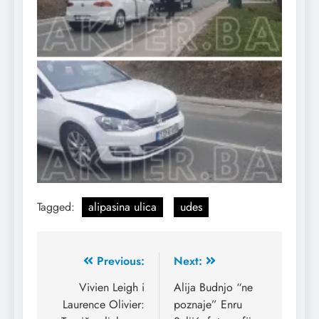
Tagged:
alipasina ulica
udes
Previous:
Next:
Vivien Leigh i
Alija Budnjo “ne
Laurence Olivier:
poznaje” Enru