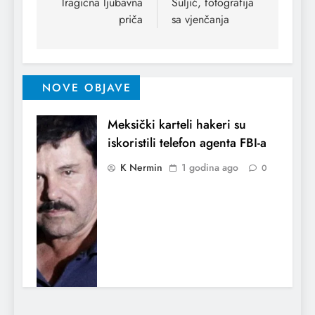
Tragična ljubavna
Suljić, fotografija
priča
sa vjenčanja
NOVE OBJAVE
Meksički karteli hakeri su
iskoristili telefon agenta FBI-a
K Nermin
1 godina ago
0