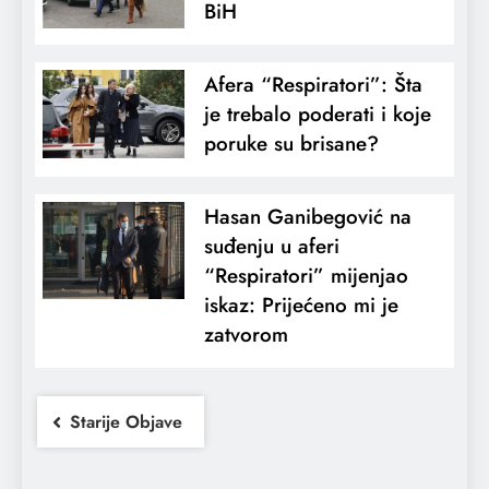
BiH
Afera “Respiratori”: Šta
je trebalo poderati i koje
poruke su brisane?
Hasan Ganibegović na
suđenju u aferi
“Respiratori” mijenjao
iskaz: Prijećeno mi je
zatvorom
Starije Objave