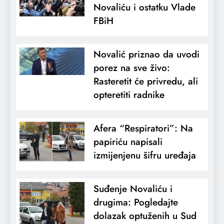
Novaliću i ostatku Vlade
FBiH
Novalić priznao da uvodi
porez na sve živo:
Rasteretit će privredu, ali
opteretiti radnike
Afera “Respiratori”: Na
papiriću napisali
izmijenjenu šifru uređaja
Suđenje Novaliću i
drugima: Pogledajte
dolazak optuženih u Sud