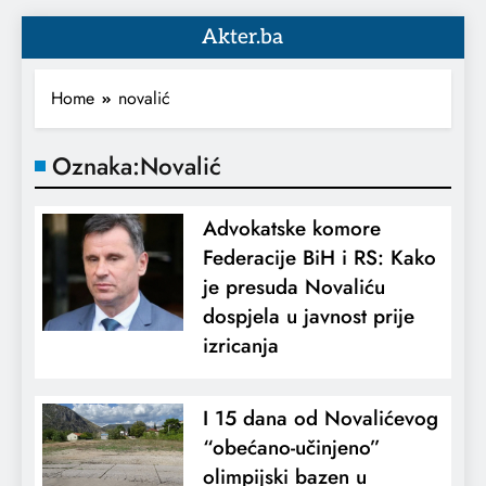
Akter.ba
Home
novalić
Oznaka:
Novalić
Advokatske komore
Federacije BiH i RS: Kako
je presuda Novaliću
dospjela u javnost prije
izricanja
I 15 dana od Novalićevog
“obećano-učinjeno”
olimpijski bazen u