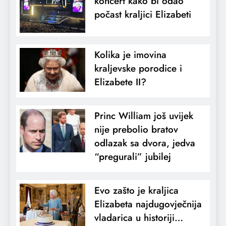
koncert kako bi odao
počast kraljici Elizabeti
Kolika je imovina
kraljevske porodice i
Elizabete II?
Princ William još uvijek
nije prebolio bratov
odlazak sa dvora, jedva
“pregurali” jubilej
Evo zašto je kraljica
Elizabeta najdugovječnija
vladarica u historiji…