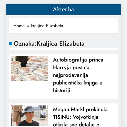
Akter.ba
Home
kraljica Elizabeta
Oznaka:
Kraljica Elizabeta
Autobiografija princa
Harryja postala
najprodavanija
publicistička knjiga u
historiji
Megan Markl prekinula
TIŠINU: Vojvotkinja
otkrila sve detalje o