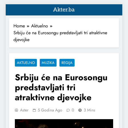
Akter.ba
Home
Aktuelno
Srbiju će na Eurosongu predstavljati tri atraktivne
djevojke
AKTUELNO
MUZIKA
REGIJA
Srbiju će na Eurosongu
predstavljati tri
atraktivne djevojke
Aster
5 Godina Ago
0
3 Mins