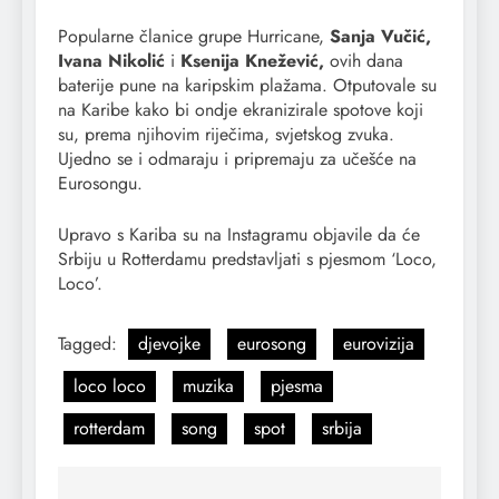
Popularne članice grupe Hurricane,
Sanja Vučić,
Ivana Nikolić
i
Ksenija Knežević,
ovih dana
baterije pune na karipskim plažama. Otputovale su
na Karibe kako bi ondje ekranizirale spotove koji
su, prema njihovim riječima, svjetskog zvuka.
Ujedno se i odmaraju i pripremaju za učešće na
Eurosongu.
Upravo s Kariba su na Instagramu objavile da će
Srbiju u Rotterdamu predstavljati s pjesmom ‘Loco,
Loco’.
Tagged:
djevojke
eurosong
eurovizija
loco loco
muzika
pjesma
rotterdam
song
spot
srbija