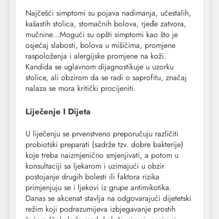
Najčešći simptomi su pojava nadimanja, učestalih,
kašastih stolica, stomačnih bolova, rjeđe zatvora,
mučnine…Mogući su opšti simptomi kao što je
osjećaj slabosti, bolova u mišićima, promjene
raspoloženja i alergijske promjene na koži.
Kandida se uglavnom dijagnostikuje u uzorku
stolice, ali obzirom da se radi o saprofitu, značaj
nalaza se mora kritički procijeniti.
Liječenje I Dijeta
U liječenju se prvenstveno preporučuju različiti
probiotski preparati (sadrže tzv. dobre bakterije)
koje treba naizmjenično smjenjivati, a potom u
konsultaciji sa ljekarom i uzimajući u obzir
postojanje drugih bolesti ili faktora rizika
primjenjuju se i ljekovi iz grupe antimikotika.
Danas se akcenat stavlja na odgovarajući dijetetski
režim koji podrazumijeva izbjegavanje prostih