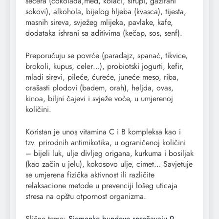
šećera (čokolada,med, kolači, sirupi, gazirani
sokovi), alkohola, bijelog hljeba (kvasca), tijesta,
masnih sireva, svježeg mlijeka, pavlake, kafe,
dodataka ishrani sa aditivima (kečap, sos, senf).
Preporučuju se povrće (paradajz, spanać, tikvice,
brokoli, kupus, celer…), probiotski jogurti, kefir,
mladi sirevi, pileće, ćureće, juneće meso, riba,
orašasti plodovi (badem, orah), heljda, ovas,
kinoa, biljni čajevi i svježe voće, u umjerenoj
količini.
Koristan je unos vitamina C i B kompleksa kao i
tzv. prirodnih antimikotika, u ograničenoj količini
– bijeli luk, ulje divljeg origana, kurkuma i bosiljak
(kao začin u jelu), kokosovo ulje, cimet… Savjetuje
se umjerena fizička aktivnost ili različite
relaksacione metode u prevenciji lošeg uticaja
stresa na opštu otpornost organizma.
Slične teme:
Sjemenke bundeve sprečavaju 9