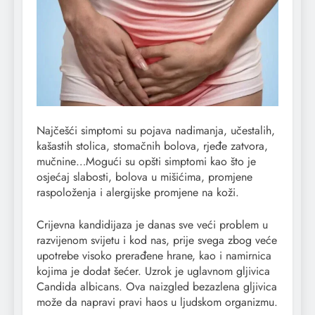
Najčešći simptomi su pojava nadimanja, učestalih,
kašastih stolica, stomačnih bolova, rjeđe zatvora,
mučnine…Mogući su opšti simptomi kao što je
osjećaj slabosti, bolova u mišićima, promjene
raspoloženja i alergijske promjene na koži.
Crijevna kandidijaza je danas sve veći problem u
razvijenom svijetu i kod nas, prije svega zbog veće
upotrebe visoko prerađene hrane, kao i namirnica
kojima je dodat šećer. Uzrok je uglavnom gljivica
Candida albicans. Ova naizgled bezazlena gljivica
može da napravi pravi haos u ljudskom organizmu.