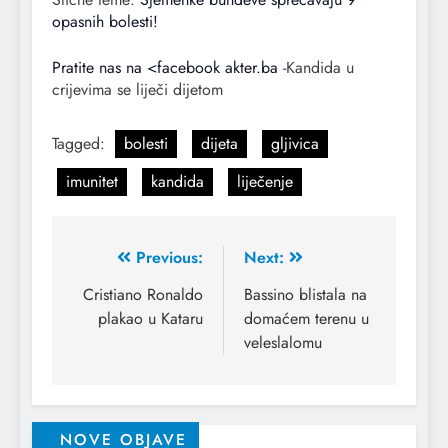
opasnih bolesti!
Pratite nas na <facebook akter.ba
-Kandida u
crijevima se liječi dijetom
Tagged:
bolesti
dijeta
gljivica
imunitet
kandida
liječenje
Previous:
Next:
Cristiano Ronaldo
Bassino blistala na
plakao u Kataru
domaćem terenu u
veleslalomu
NOVE OBJAVE