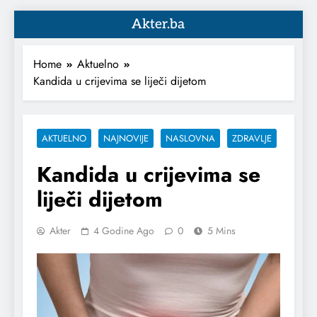
Akter.ba
Home
Aktuelno
Kandida u crijevima se liječi dijetom
AKTUELNO
NAJNOVIJE
NASLOVNA
ZDRAVLJE
Kandida u crijevima se
liječi dijetom
Akter
4 Godine Ago
0
5 Mins