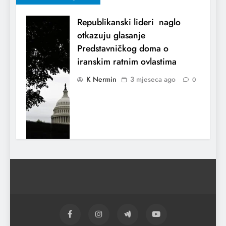
Republikanski lideri naglo
otkazuju glasanje
Predstavničkog doma o
iranskim ratnim ovlastima
K Nermin
3 mjeseca ago
0
El Nino utiče na živote stotina miliona