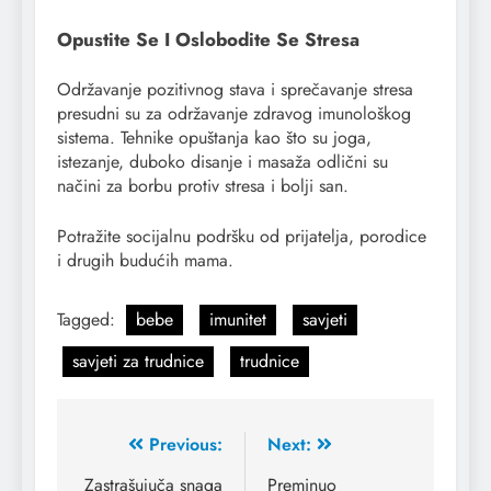
Opustite Se I Oslobodite Se Stresa
Održavanje pozitivnog stava i sprečavanje stresa
presudni su za održavanje zdravog imunološkog
sistema. Tehnike opuštanja kao što su joga,
istezanje, duboko disanje i masaža odlični su
načini za borbu protiv stresa i bolji san.
Potražite socijalnu podršku od prijatelja, porodice
i drugih budućih mama.
Tagged:
bebe
imunitet
savjeti
savjeti za trudnice
trudnice
Previous:
Next:
Zastrašujuča snaga
Preminuo