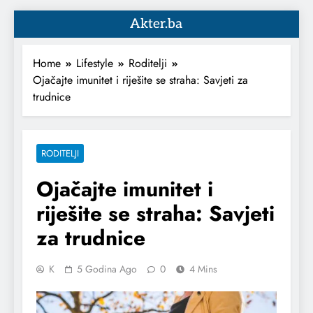
Akter.ba
Home
Lifestyle
Roditelji
Ojačajte imunitet i riješite se straha: Savjeti za
trudnice
RODITELJI
Ojačajte imunitet i
riješite se straha: Savjeti
za trudnice
K
5 Godina Ago
0
4 Mins