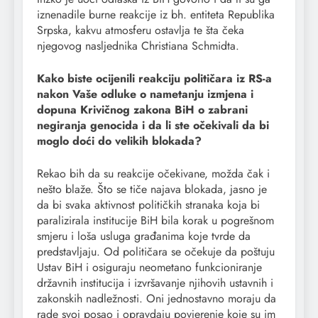
iznenadile burne reakcije iz bh. entiteta Republika
Srpska, kakvu atmosferu ostavlja te šta čeka
njegovog nasljednika Christiana Schmidta.
Kako biste ocijenili reakciju političara iz RS-a
nakon Vaše odluke o nametanju izmjena i
dopuna Krivičnog zakona BiH o zabrani
negiranja genocida i da li ste očekivali da bi
moglo doći do velikih blokada?
Rekao bih da su reakcije očekivane, možda čak i
nešto blaže. Što se tiče najava blokada, jasno je
da bi svaka aktivnost političkih stranaka koja bi
paralizirala institucije BiH bila korak u pogrešnom
smjeru i loša usluga građanima koje tvrde da
predstavljaju. Od političara se očekuje da poštuju
Ustav BiH i osiguraju neometano funkcioniranje
državnih institucija i izvršavanje njihovih ustavnih i
zakonskih nadležnosti. Oni jednostavno moraju da
rade svoj posao i opravdaju povjerenje koje su im