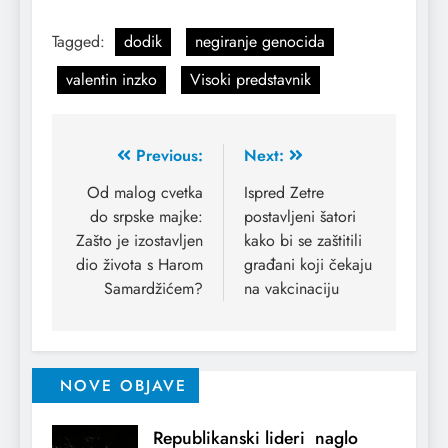
Tagged:
dodik
negiranje genocida
valentin inzko
Visoki predstavnik
Previous:
Next:
Od malog cvetka
Ispred Zetre
do srpske majke:
postavljeni šatori
Zašto je izostavljen
kako bi se zaštitili
dio života s Harom
građani koji čekaju
Samardžićem?
na vakcinaciju
NOVE OBJAVE
Republikanski lideri naglo