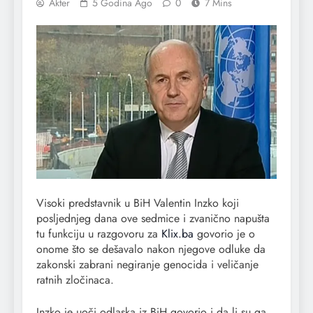
Akter
5 Godina Ago
0
7 Mins
Visoki predstavnik u BiH Valentin Inzko koji
posljednjeg dana ove sedmice i zvanično napušta
tu funkciju u razgovoru za
Klix.ba
govorio je o
onome što se dešavalo nakon njegove odluke da
zakonski zabrani negiranje genocida i veličanje
ratnih zločinaca.
Inzko je uoči odlaska iz BiH govorio i da li su ga