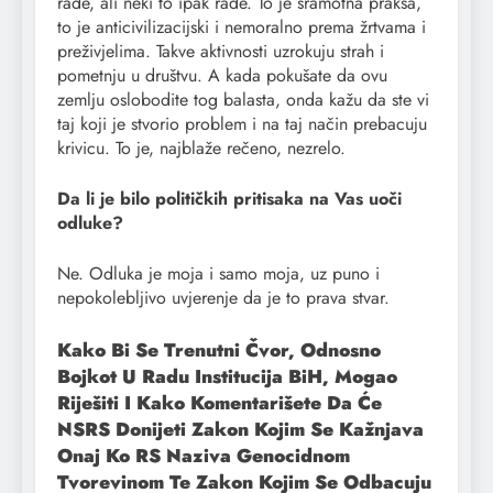
rade, ali neki to ipak rade. To je sramotna praksa,
to je anticivilizacijski i nemoralno prema žrtvama i
preživjelima. Takve aktivnosti uzrokuju strah i
pometnju u društvu. A kada pokušate da ovu
zemlju oslobodite tog balasta, onda kažu da ste vi
taj koji je stvorio problem i na taj način prebacuju
krivicu. To je, najblaže rečeno, nezrelo.
Da li je bilo političkih pritisaka na Vas uoči
odluke?
Ne. Odluka je moja i samo moja, uz puno i
nepokolebljivo uvjerenje da je to prava stvar.
Kako Bi Se Trenutni Čvor, Odnosno
Bojkot U Radu Institucija BiH, Mogao
Riješiti I Kako Komentarišete Da Će
NSRS Donijeti Zakon Kojim Se Kažnjava
Onaj Ko RS Naziva Genocidnom
Tvorevinom Te Zakon Kojim Se Odbacuju