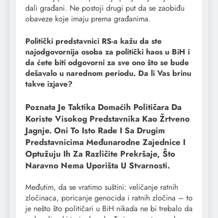
dali građani. Ne postoji drugi put da se zaobiđu
obaveze koje imaju prema građanima.
Politički predstavnici RS-a kažu da ste
najodgovornija osoba za politički haos u BiH i
da ćete biti odgovorni za sve ono što se bude
dešavalo u narednom periodu. Da li Vas brinu
takve izjave?
Poznata Je Taktika Domaćih Političara Da
Koriste Visokog Predstavnika Kao Žrtveno
Jagnje. Oni To Isto Rade I Sa Drugim
Predstavnicima Međunarodne Zajednice I
Optužuju Ih Za Različite Prekršaje, Što
Naravno Nema Uporišta U Stvarnosti.
Međutim, da se vratimo suštini: veličanje ratnih
zločinaca, poricanje genocida i ratnih zločina – to
je nešto što političari u BiH nikada ne bi trebalo da