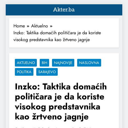
Akter.ba
Home
Aktuelno
Inzko: Taktika domaćih političara je da koriste
visokog predstavnika kao žrtveno jagnje
AKTUELNO
BIH
NAJNOVIJE
NASLOVNA
POLITIKA
SARAJEVO
Inzko: Taktika domaćih
političara je da koriste
visokog predstavnika
kao žrtveno jagnje