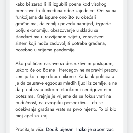
kako bi zaradili ili izgubili poene kod visokog
predstavnika ili međunarodne zajednice. Oni su na
funkcijama da ispune ono što su obećali
građanima, da zemlju povedu naprijed, izgrade
bolju ekonomiju, obrazovanje u skladu sa
standardima u razvijenom svijetu, zdravstveni
sistem koji može zadovoljiti potrebe građana,
posebno u vrijeme pandemije.
Ako političari nastave sa destruktivnim pristupom,
uskoro će od Bosne i Hercegovine napraviti praznu
zemlju koja nije dobra nikome. Zadatak političara
je da zaustave egzodus mladih ljudi iz zemlje, a ne
da ga ubrzaju oštrom retorikom i neodgovornim
potezima. Krajnje je vrijeme da se fokus vrati na
budućnost, na evropsku perspektivu, i da se
očekivanja građana vrate na prvo mjesto. To bi bio
moj apel za kraj.
Pročitajte više:
Dodik bijesan: Inzko je srbomrzac