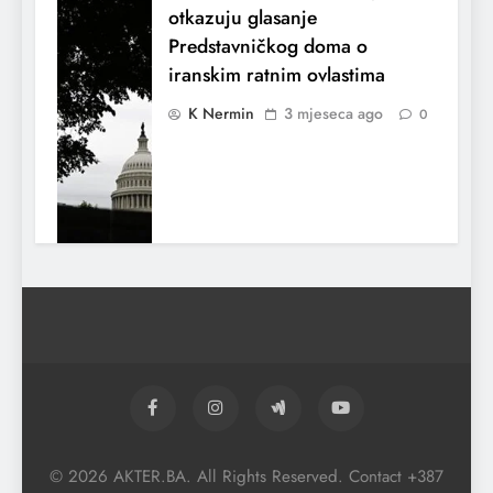
otkazuju glasanje
Predstavničkog doma o
iranskim ratnim ovlastima
K Nermin
3 mjeseca ago
0
El Nino utiče na živote stotina miliona
ljudi širom svijeta
© 2026 AKTER.BA. All Rights Reserved. Contact +387
K Nermin
3 mjeseca ago
0