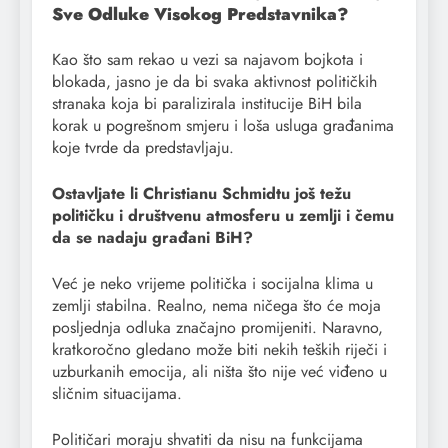
Sve Odluke Visokog Predstavnika?
Kao što sam rekao u vezi sa najavom bojkota i
blokada, jasno je da bi svaka aktivnost političkih
stranaka koja bi paralizirala institucije BiH bila
korak u pogrešnom smjeru i loša usluga građanima
koje tvrde da predstavljaju.
Ostavljate li Christianu Schmidtu još težu
političku i društvenu atmosferu u zemlji i čemu
da se nadaju građani BiH?
Već je neko vrijeme politička i socijalna klima u
zemlji stabilna. Realno, nema ničega što će moja
posljednja odluka značajno promijeniti. Naravno,
kratkoročno gledano može biti nekih teških riječi i
uzburkanih emocija, ali ništa što nije već viđeno u
sličnim situacijama.
Političari moraju shvatiti da nisu na funkcijama