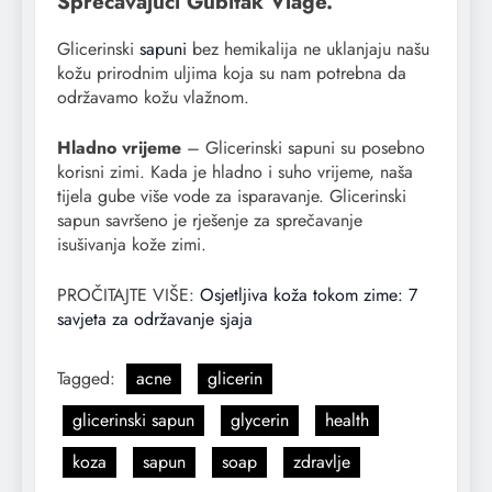
Sprečavajući Gubitak Vlage.
Glicerinski
sapuni
bez hemikalija ne uklanjaju našu
kožu prirodnim uljima koja su nam potrebna da
održavamo kožu vlažnom.
Hladno vrijeme
– Glicerinski sapuni su posebno
korisni zimi. Kada je hladno i suho vrijeme, naša
tijela gube više vode za isparavanje. Glicerinski
sapun savršeno je rješenje za sprečavanje
isušivanja kože zimi.
PROČITAJTE VIŠE:
Osjetljiva koža tokom zime: 7
savjeta za održavanje sjaja
Tagged:
acne
glicerin
glicerinski sapun
glycerin
health
koza
sapun
soap
zdravlje