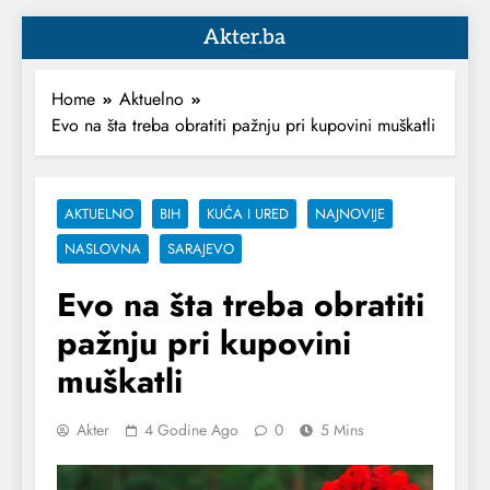
Akter.ba
Home
Aktuelno
Evo na šta treba obratiti pažnju pri kupovini muškatli
AKTUELNO
BIH
KUĆA I URED
NAJNOVIJE
NASLOVNA
SARAJEVO
Evo na šta treba obratiti
pažnju pri kupovini
muškatli
Akter
4 Godine Ago
0
5 Mins