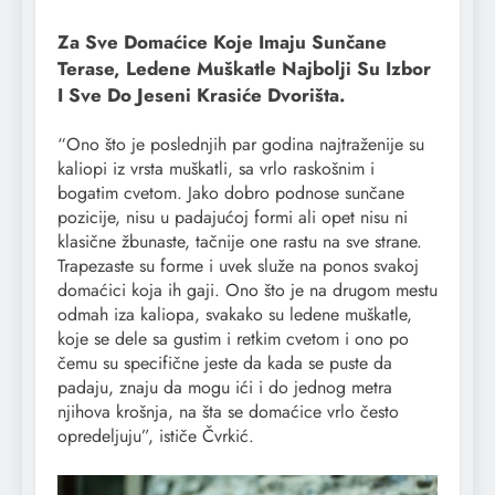
Za Sve Domaćice Koje Imaju Sunčane
Terase, Ledene Muškatle Najbolji Su Izbor
I Sve Do Jeseni Krasiće Dvorišta.
“Ono što je poslednjih par godina najtraženije su
kaliopi iz vrsta muškatli, sa vrlo raskošnim i
bogatim cvetom. Jako dobro podnose sunčane
pozicije, nisu u padajućoj formi ali opet nisu ni
klasične žbunaste, tačnije one rastu na sve strane.
Trapezaste su forme i uvek služe na ponos svakoj
domaćici koja ih gaji. Ono što je na drugom mestu
odmah iza kaliopa, svakako su ledene muškatle,
koje se dele sa gustim i retkim cvetom i ono po
čemu su specifične jeste da kada se puste da
padaju, znaju da mogu ići i do jednog metra
njihova krošnja, na šta se domaćice vrlo često
opredeljuju”, ističe Čvrkić.