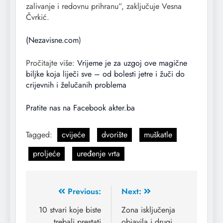
zalivanje i redovnu prihranu”, zaključuje Vesna
Čvrkić.
(Nezavisne.com
)
Pročitajte više:
Vrijeme je za uzgoj ove magične
biljke koja liječi sve – od bolesti jetre i žuči do
crijevnih i želučanih problema
Pratite nas na Facebook akter.ba
Tagged:
cvijeće
dvorište
muškatle
proljeće
uređenje vrta
Previous:
Next:
10 stvari koje biste
Zona isključenja
trebali prestati
objavila i drugi