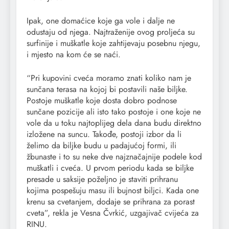
Ipak, one domaćice koje ga vole i dalje ne
odustaju od njega. Najtraženije ovog proljeća su
surfinije i muškatle koje zahtijevaju posebnu njegu,
i mjesto na kom će se naći.
“Pri kupovini cveća moramo znati koliko nam je
sunčana terasa na kojoj bi postavili naše biljke.
Postoje muškatle koje dosta dobro podnose
sunčane pozicije ali isto tako postoje i one koje ne
vole da u toku najtoplijeg dela dana budu direktno
izložene na suncu. Takođe, postoji izbor da li
želimo da biljke budu u padajućoj formi, ili
žbunaste i to su neke dve najznačajnije podele kod
muškatli i cveća. U prvom periodu kada se biljke
presade u saksije poželjno je staviti prihranu
kojima pospešuju masu ili bujnost biljci. Kada one
krenu sa cvetanjem, dodaje se prihrana za porast
cveta”, rekla je Vesna Čvrkić, uzgajivač cvijeća za
RINU.