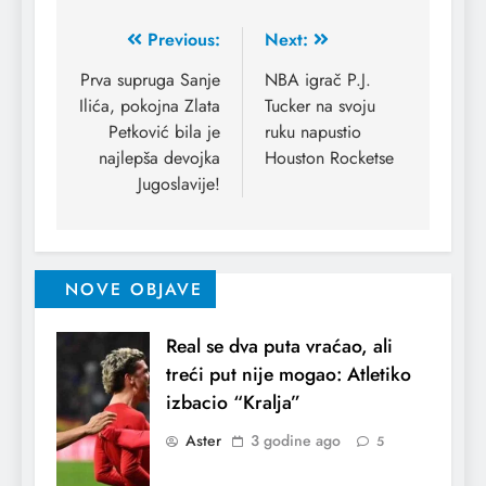
Previous:
Next:
Prva supruga Sanje
NBA igrač P.J.
Ilića, pokojna Zlata
Tucker na svoju
Petković bila je
ruku napustio
najlepša devojka
Houston Rocketse
Jugoslavije!
NOVE OBJAVE
Real se dva puta vraćao, ali
treći put nije mogao: Atletiko
izbacio “Kralja”
Aster
3 godine ago
5