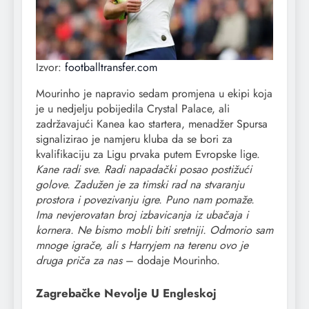
Izvor:
footballtransfer.com
Mourinho je napravio sedam promjena u ekipi koja
je u nedjelju pobijedila Crystal Palace, ali
zadržavajući Kanea kao startera, menadžer Spursa
signalizirao je namjeru kluba da se bori za
kvalifikaciju za Ligu prvaka putem Evropske lige.
Kane radi sve. Radi napadački posao postižući
golove. Zadužen je za timski rad na stvaranju
prostora i povezivanju igre. Puno nam pomaže.
Ima nevjerovatan broj izbavicanja iz ubačaja i
kornera. Ne bismo mobli biti sretniji. Odmorio sam
mnoge igrače, ali s Harryjem na terenu ovo je
druga priča za nas
– dodaje Mourinho.
Zagrebačke Nevolje U Engleskoj