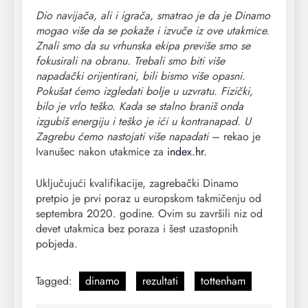
Dio navijača, ali i igrača, smatrao je da je Dinamo
mogao više da se pokaže i izvuče iz ove utakmice.
Znali smo da su vrhunska ekipa previše smo se
fokusirali na obranu. Trebali smo biti više
napadački orijentirani, bili bismo više opasni.
Pokušat ćemo izgledati bolje u uzvratu. Fizički,
bilo je vrlo teško. Kada se stalno braniš onda
izgubiš energiju i teško je ići u kontranapad. U
Zagrebu ćemo nastojati više napadati
– rekao je
Ivanušec nakon utakmice za
index.hr.
Uključujući kvalifikacije, zagrebački Dinamo
pretpio je prvi poraz u europskom takmičenju od
septembra 2020. godine. Ovim su završili niz od
devet utakmica bez poraza i šest uzastopnih
pobjeda.
Tagged:
dinamo
rezultati
tottenham