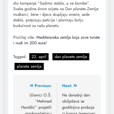
dio kampanje “Sadimo stabla, a ne bombe”.
Svake godine širom svijeta na Dan planete Zemlje
muškarci, žene i djeca skupljaju smeće, sade
stabla, potpisuju peticije i planiraju bolju
budućnost za našu planetu.
Pročitaj više:
Mediteranska zemlja koja zove turiste
i nudi im 200 eura!
Tagged:
22. april
dan planete zemlje
planeta zemlja
Previous:
Next:
Učenici O.Š.
Na današnji dan
“Mehmed
obilježava se
Handžić” posjetili
godišnjica proboja
gradonačelnicu
iz logora Jasenovac