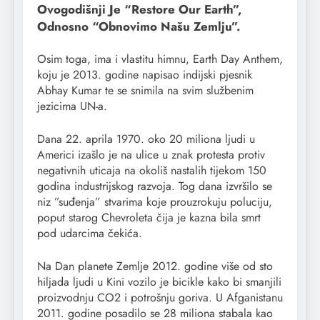
Ovogodišnji Je “Restore Our Earth”,
Odnosno “Obnovimo Našu Zemlju”.
Osim toga, ima i vlastitu himnu, Earth Day Anthem,
koju je 2013. godine napisao indijski pjesnik
Abhay Kumar te se snimila na svim službenim
jezicima UN-a.
Dana 22. aprila 1970. oko 20 miliona ljudi u
Americi izašlo je na ulice u znak protesta protiv
negativnih uticaja na okoliš nastalih tijekom 150
godina industrijskog razvoja. Tog dana izvršilo se
niz ”suđenja” stvarima koje prouzrokuju poluciju,
poput starog Chevroleta čija je kazna bila smrt
pod udarcima čekića.
Na Dan planete Zemlje 2012. godine više od sto
hiljada ljudi u Kini vozilo je bicikle kako bi smanjili
proizvodnju CO2 i potrošnju goriva. U Afganistanu
2011. godine posadilo se 28 miliona stabala kao