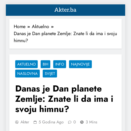
Akter.ba
Home
Aktuelno
Danas je Dan planete Zemlje: Znate li da ima i svoju
himnu?
AKTUELNO
BIH
INFO
NAJNOVIJE
NASLOVNA
SVIJET
Danas je Dan planete
Zemlje: Znate li da ima i
svoju himnu?
Akter
5 Godina Ago
0
3 Mins