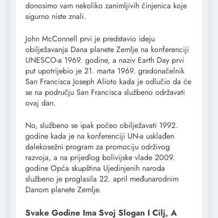
donosimo vam nekoliko zanimljivih činjenica koje
sigurno niste znali.
John McConnell prvi je predstavio ideju
obilježavanja Dana planete Zemlje na konferenciji
UNESCO-a 1969. godine, a naziv Earth Day prvi
put upotrijebio je 21. marta 1969. gradonačelnik
San Francisca Joseph Alioto kada je odlučio da će
se na području San Francisca službeno održavati
ovaj dan.
No, službeno se ipak počeo obilježavati 1992.
godine kada je na konferenciji UN-a usklađen
dalekosežni program za promociju održivog
razvoja, a na prijedlog bolivijske vlade 2009.
godine Opća skupština Ujedi­njenih naroda
službeno je proglasila 22. april međunarodnim
Danom planete Zemlje.
Svake Godine Ima Svoj Slogan I Cilj, A