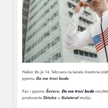
Nakon što je 14. februara na kanalu kreativne pla
pjesmu
Da me trnci bude
.
Kao i pjesma
Šećeru
,
Da me trnci bude
rezulta
producenta
Shtuke
u
Kolateral
studiju.