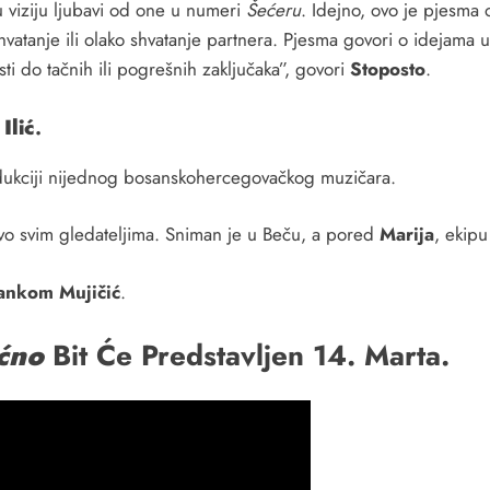
 viziju ljubavi od one u numeri
Šećeru
. Idejno, ovo je pjesma
vatanje ili olako shvatanje partnera. Pjesma govori o idejama 
sti do tačnih ili pogrešnih zaključaka”, govori
Stoposto
.
Ilić
.
dukciji nijednog bosanskohercegovačkog muzičara.
tvo svim gledateljima. Sniman je u Beču, a pored
Marija
, ekipu
ankom Mujičić
.
ćno
Bit Će Predstavljen 14. Marta.