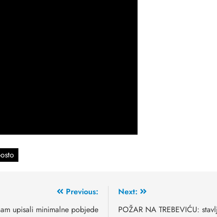
posto
Previous:
Next:
nham upisali minimalne pobjede
POŽAR NA TREBEVIĆU: stavljen