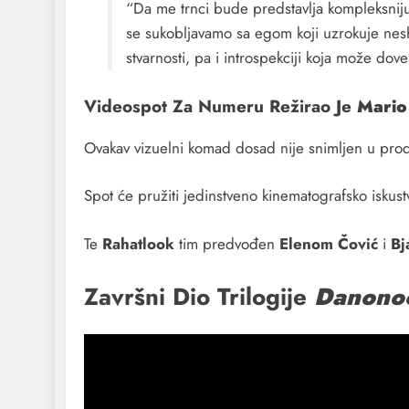
“Da me trnci bude predstavlja kompleksniju
se sukobljavamo sa egom koji uzrokuje nesh
stvarnosti, pa i introspekciji koja može dove
Videospot Za Numeru Režirao Je
Mario 
Ovakav vizuelni komad dosad nije snimljen u pro
Spot će pružiti jedinstveno kinematografsko iskus
Te
Rahatlook
tim predvođen
Elenom Čović
i
Bj
Završni Dio Trilogije
Danono