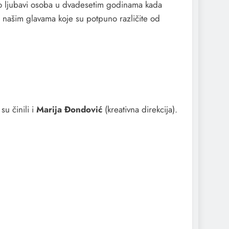
 o ljubavi osoba u dvadesetim godinama kada
u našim glavama koje su potpuno različite od
 su činili i
Marija Đondović
(kreativna direkcija).