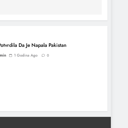
Potvrdila Da Je Napala Pakistan
min
1 Godina Ago
0