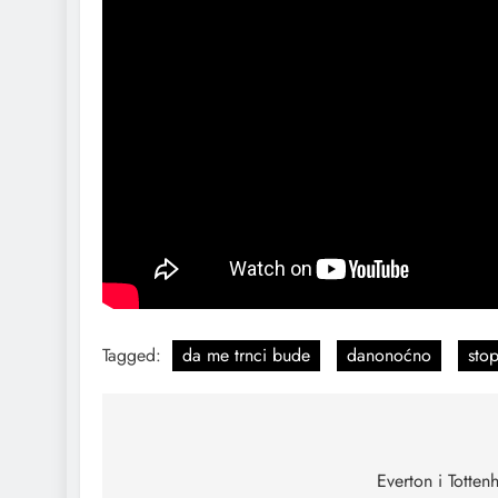
Tagged:
da me trnci bude
danonoćno
sto
Everton i Totte