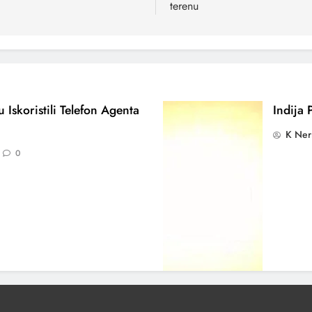
terenu
 Iskoristili Telefon Agenta
Indija 
K Ner
0