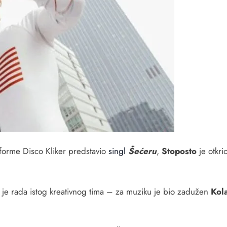
tforme Disco Kliker predstavio
singl
Šećeru
,
Stoposto
je otkri
t je rada istog kreativnog tima – za muziku je bio zadužen
Kola