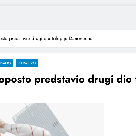
sto predstavio drugi dio trilogije Danonoćno
ISANO
SARAJEVO
oposto predstavio drugi dio 