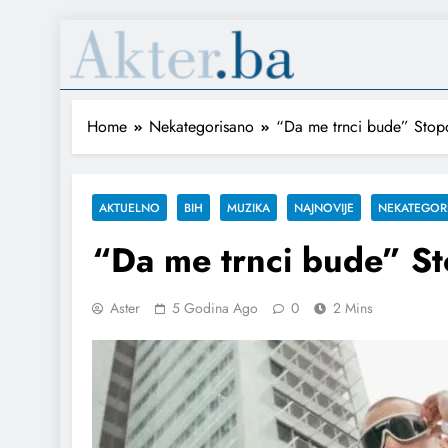
Home
Nekategorisano
“Da me trnci bude” Stopo
AKTUELNO
BIH
MUZIKA
NAJNOVIJE
NEKATEGOR
“Da me trnci bude” St
Aster
5 Godina Ago
0
2 Mins