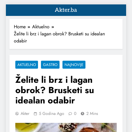
Akter.ba
Home
Aktuelno
Želite li brz i lagan obrok? Brusketi su idealan
odabir
AKTUELNO
GASTRO
NAJNOVIJE
Želite li brz i lagan
obrok? Brusketi su
idealan odabir
Akter
5 Godina Ago
0
2 Mins