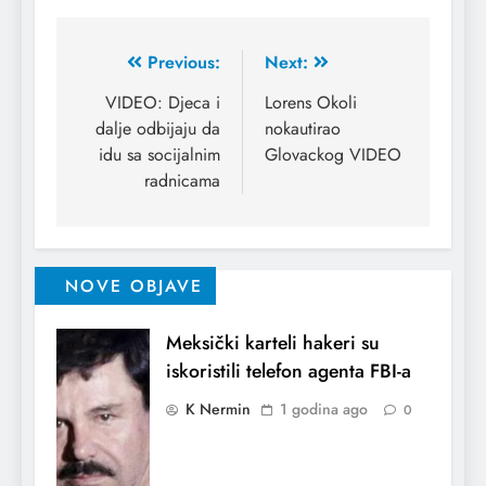
Previous:
Next:
VIDEO: Djeca i
Lorens Okoli
dalje odbijaju da
nokautirao
idu sa socijalnim
Glovackog VIDEO
radnicama
NOVE OBJAVE
Meksički karteli hakeri su
iskoristili telefon agenta FBI-a
K Nermin
1 godina ago
0