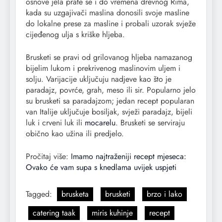
osnove jela prate se i do vremena drevnog Rima,
kada su uzgajivači maslina donosili svoje masline
do lokalne prese za masline i probali uzorak svježe
cijeđenog ulja s kriške hljeba.
Brusketi se pravi od grilovanog hljeba namazanog
bijelim lukom i prekrivenog maslinovim uljem i
solju. Varijacije uključuju nadjeve kao što je
paradajz, povrće, grah, meso ili sir. Popularno jelo
su brusketi sa paradajzom; jedan recept popularan
van Italije uključuje bosiljak, svježi paradajz, bijeli
luk i crveni luk ili
mocarelu
. Brusketi se serviraju
obično kao užina ili predjelo.
Pročitaj više:
Imamo najtraženiji recept mjeseca:
Ovako će vam supa s knedlama uvijek uspjeti
Tagged:
brusketa
brusketi
brzo i lako
catering taak
miris kuhinje
recept