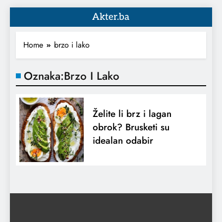
Akter.ba
Home
brzo i lako
Oznaka:
Brzo I Lako
Želite li brz i lagan
obrok? Brusketi su
idealan odabir