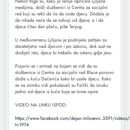
Nakon toga su, kako je ranije ispričala Ljiljana
medijima, došli službenici iz Centra za socijalni
rad koji su rekli da će da vode djecu. Dodala je
da nikada neće da se odvoji od djece, a i da
djeca čitav dan plaču, piše Tanjug.
U međuvremenu Ljiljana je podnijela zahtjev za
starateljstvo nad djecom i po zakonu, dok sud ne
dodijeli isto, djeca bi trebalo da ostanu gdje jesu.
Pojavio se i snimak na kojem se vidi da su
službenice iz Centra za socijalni rad Blace ponovo
došle u kuću Dačevića kako bi uzele djecu. Kako
se na snimku vidi pokušavali su fizički da izvuku
jedno od djece iz kuće koje se tome opire.
VIDEO NA LINKU ISPOD:
https://www.facebook.com/dejan.milosevic.3591/vide
t=1974