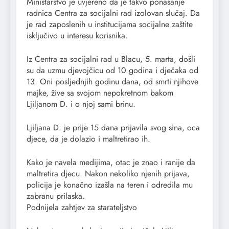
Ministarstvo je uvjereno da je takvo ponašanje
radnica Centra za socijalni rad izolovan slučaj. Da
je rad zaposlenih u institucijama socijalne zaštite
isključivo u interesu korisnika.
Iz Centra za socijalni rad u Blacu, 5. marta, došli
su da uzmu djevojčicu od 10 godina i dječaka od
13. Oni posljednjih godinu dana, od smrti njihove
majke, žive sa svojom nepokretnom bakom
Ljiljanom D. i o njoj sami brinu.
Ljiljana D. je prije 15 dana prijavila svog sina, oca
djece, da je dolazio i maltretirao ih.
Kako je navela medijima, otac je znao i ranije da
maltretira djecu. Nakon nekoliko njenih prijava,
policija je konačno izašla na teren i odredila mu
zabranu prilaska.
Podnijela zahtjev za starateljstvo