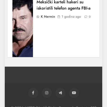
Meksički karteli hakeri su
iskoristili telefon agenta FBI-a
K Nermin
1 godina ago
0
Indija potvrdila da je napala
Pakistan
K Nermin
1 godina ago
0