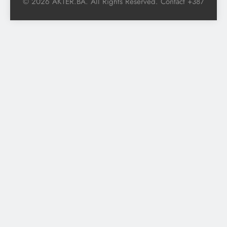
© 2026 AKTER.BA. All Rights Reserved. Contact +387
Preporuka mladima, da se do
25. godine razvija vještina koja
je kasnije ključna
K Nermin
1 godina ago
0
Papa Franjo preminuo je od
moždanog udara i zatajenja