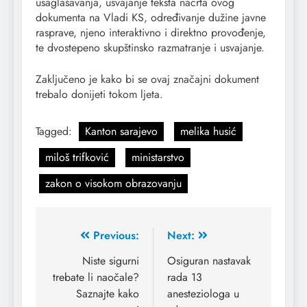
usaglašavanja, usvajanje teksta nacrta ovog
dokumenta na Vladi KS, određivanje dužine javne
rasprave, njeno interaktivno i direktno provođenje,
te dvostepeno skupštinsko razmatranje i usvajanje.
Zaključeno je kako bi se ovaj značajni dokument
trebalo donijeti tokom ljeta.
Tagged:
Kanton sarajevo
melika husić
miloš trifković
ministarstvo
zakon o visokom obrazovanju
Previous:
Next:
Niste sigurni
Osiguran nastavak
trebate li naočale?
rada 13
Saznajte kako
anesteziologa u