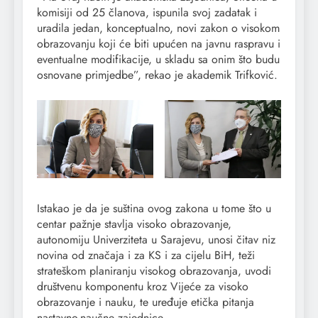
komisiji od 25 članova, ispunila svoj zadatak i
uradila jedan, konceptualno, novi zakon o visokom
obrazovanju koji će biti upućen na javnu raspravu i
eventualne modifikacije, u skladu sa onim što budu
osnovane primjedbe”, rekao je akademik Trifković.
Istakao je da je suština ovog zakona u tome što u
centar pažnje stavlja visoko obrazovanje,
autonomiju Univerziteta u Sarajevu, unosi čitav niz
novina od značaja i za KS i za cijelu BiH, teži
strateškom planiranju visokog obrazovanja, uvodi
društvenu komponentu kroz Vijeće za visoko
obrazovanje i nauku, te uređuje etička pitanja
nastavno-naučne zajednice.