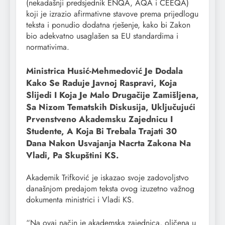
(nekadašnji predsjednik ENQA, AQA i CEEQA)
koji je izrazio afirmativne stavove prema prijedlogu
teksta i ponudio dodatna rješenje, kako bi Zakon
bio adekvatno usaglašen sa EU standardima i
normativima.
Ministrica Husić-Mehmedović Je Dodala
Kako Se Raduje Javnoj Raspravi, Koja
Slijedi I Koja Je Malo Drugačije Zamišljena,
Sa Nizom Tematskih Diskusija, Uključujući
Prvenstveno Akademsku Zajednicu I
Studente, A Koja Bi Trebala Trajati 30
Dana Nakon Usvajanja Nacrta Zakona Na
Vladi, Pa Skupštini KS.
Akademik Trifković je iskazao svoje zadovoljstvo
današnjom predajom teksta ovog izuzetno važnog
dokumenta ministrici i Vladi KS.
“Na ovaj način je akademska zajednica, oličena u