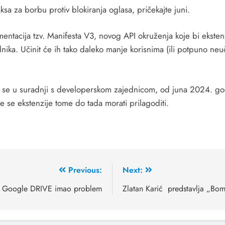
aksa za borbu protiv blokiranja oglasa, pričekajte juni.
entacija tzv. Manifesta V3, novog API okruženja koje bi ekstenz
dnika. Učinit će ih tako daleko manje korisnima (ili potpuno ne
a se u suradnji s developerskom zajednicom, od juna 2024. g
 se ekstenzije tome do tada morati prilagoditi.
Previous:
Next:
Google DRIVE imao problem
Zlatan Karić predstavlja „Bo