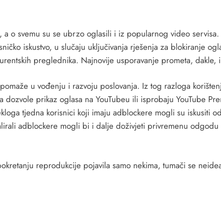
, a o svemu su se ubrzo oglasili i iz popularnog video servis
čko iskustvo, u slučaju uključivanja rješenja za blokiranje ogla
urentskih preglednika. Najnovije usporavanje prometa, dakle, 
 pomaže u vođenju i razvoju poslovanja. Iz tog razloga korištenj
da dozvole prikaz oglasa na YouTubeu ili isprobaju YouTube Pr
loga tjedna korisnici koji imaju adblockere mogli su iskusiti o
irali adblockere mogli bi i dalje doživjeti privremenu odgodu uč
kretanju reprodukcije pojavila samo nekima, tumači se neidealn