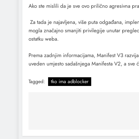
Ako ste mislili da je sve ovo prilično agresivna pr
Za tada je najavljena, više puta odgađana, implem
mogla značajno smanjiti privilegije unutar pregle
ostatku weba.
Prema zadnjim informacijama, Manifest V3 razvij
uveden umjesto sadašnjega Manifesta V2, a sve će
Tagged:
tko ima adblocker