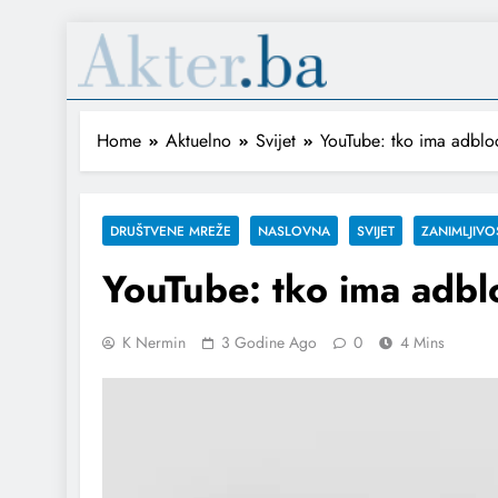
Home
Aktuelno
Svijet
YouTube: tko ima adblo
DRUŠTVENE MREŽE
NASLOVNA
SVIJET
ZANIMLJIVO
YouTube: tko ima adbl
K Nermin
3 Godine Ago
0
4 Mins