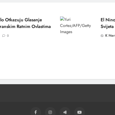
lo Otkazuju Glasanje
El Nino
ranskim Ratnim Ovlastima
Svijeta
K Ner
0