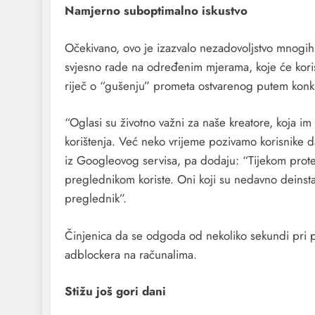
Namjerno suboptimalno iskustvo
Očekivano, ovo je izazvalo nezadovoljstvo mnogih
svjesno rade na određenim mjerama, koje će korisni
riječ o “gušenju” prometa ostvarenog putem konk
“Oglasi su životno važni za naše kreatore, koja im
korištenja. Već neko vrijeme pozivamo korisnike 
iz Googleovog servisa, pa dodaju: “Tijekom protek
preglednikom koriste. Oni koji su nedavno deinstal
preglednik”.
Činjenica da se odgoda od nekoliko sekundi pri po
adblockera na računalima.
Stižu još gori dani