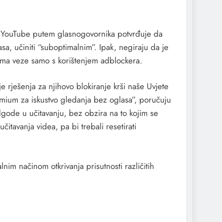
a. YouTube putem glasnogovornika potvrđuje da
sa, učiniti “suboptimalnim”. Ipak, negiraju da je
ima veze samo s korištenjem adblockera.
e rješenja za njihovo blokiranje krši naše Uvjete
emium za iskustvo gledanja bez oglasa”, poručuju
dgode u učitavanju, bez obzira na to kojim se
itavanja videa, pa bi trebali resetirati
im načinom otkrivanja prisutnosti različitih