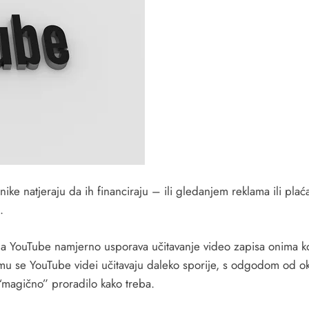
ke natjeraju da ih financiraju – ili gledanjem reklama ili plaća
.
da YouTube namjerno usporava učitavanje video zapisa onima ko
 mu se YouTube videi učitavaju daleko sporije, s odgodom od ok
 “magično” proradilo kako treba.