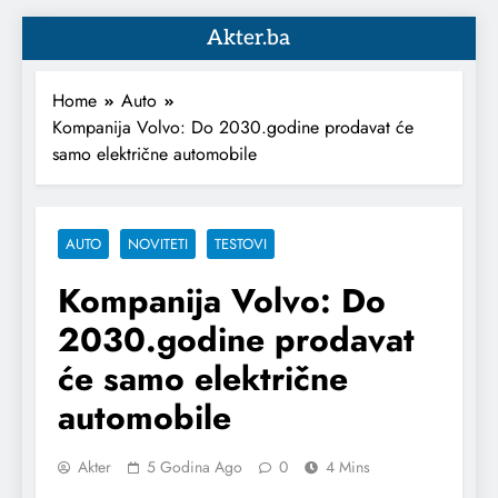
Akter.ba
Home
Auto
Kompanija Volvo: Do 2030.godine prodavat će
samo električne automobile
AUTO
NOVITETI
TESTOVI
Kompanija Volvo: Do
2030.godine prodavat
će samo električne
automobile
Akter
5 Godina Ago
0
4 Mins