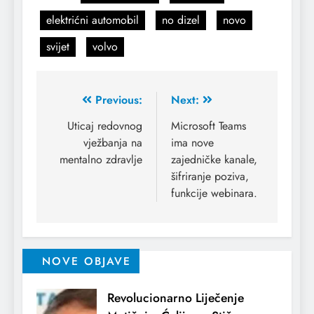
elektrićni automobil
no dizel
novo
svijet
volvo
Previous:
Next:
Uticaj redovnog
Microsoft Teams
vježbanja na
ima nove
mentalno zdravlje
zajedničke kanale,
šifriranje poziva,
funkcije webinara.
NOVE OBJAVE
Revolucionarno Liječenje