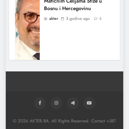
Matičnim Ćelijama Stiže u
Bosnu i Hercegovinu
akter
3 godine ago
5
Premijera pjesme „Zbogom s
druge strane”
K Nermin
3 godine ago
39
© 2026 AKTER.BA. All Rights Reserved. Contact +387