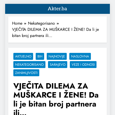
Akter.ba
Home
Nekategorisano
VJEČITA DILEMA ZA MUŠKARCE I ŽENE! Da li je
bitan broj partnera ili…
AKTUELNO
BIH
NAJNOVIJE
NASLOVNA
NEKATEGORISANO
SARAJEVO
VEZE I ODNOSI
ZANIMLJIVOSTI
VJEČITA DILEMA ZA
MUŠKARCE I ŽENE! Da
li je bitan broj partnera
ili…