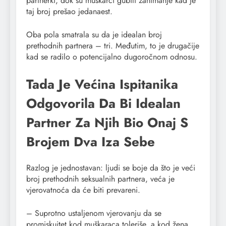
partnerki, dok su muškarci gubili zanimanje kad je
taj broj prešao jedanaest.
Oba pola smatrala su da je idealan broj
prethodnih partnera – tri. Međutim, to je drugačije
kad se radilo o potencijalno dugoročnom odnosu.
Tada Je Većina Ispitanika
Odgovorila Da Bi Idealan
Partner Za Njih Bio Onaj S
Brojem Dva Iza Sebe
Razlog je jednostavan: ljudi se boje da što je veći
broj prethodnih seksualnih partnera, veća je
vjerovatnoća da će biti prevareni.
– Suprotno ustaljenom vjerovanju da se
promiskuitet kod muškaraca toleriše, a kod žena