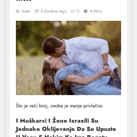
Aster
5 Godina Ago
0
4 Mins
Što je veći broj, osoba je manje privlačna.
I Muškarci I Žene Izrazili Su
Jednako Oklijevanje Da Se Upuste