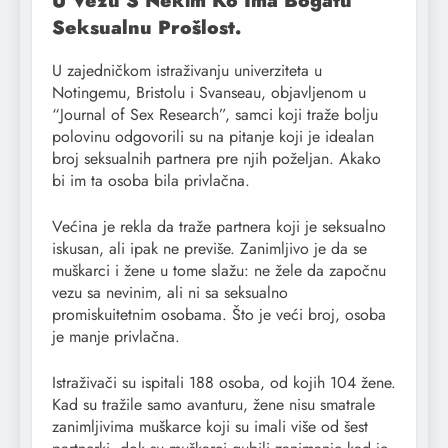
U Vezu S Nekim Ko Ima Bogatu
Seksualnu Prošlost.
U zajedničkom istraživanju univerziteta u
Notingemu, Bristolu i Svanseau, objavljenom u
“Journal of Sex Research”, samci koji traže bolju
polovinu odgovorili su na pitanje koji je idealan
broj seksualnih partnera pre njih poželjan. Akako
bi im ta osoba bila privlačna.
Većina je rekla da traže partnera koji je seksualno
iskusan, ali ipak ne previše. Zanimljivo je da se
muškarci i žene u tome slažu: ne žele da započnu
vezu sa nevinim, ali ni sa seksualno
promiskuitetnim osobama. Što je veći broj, osoba
je manje privlačna.
Istraživači su ispitali 188 osoba, od kojih 104 žene.
Kad su tražile samo avanturu, žene nisu smatrale
zanimljivima muškarce koji su imali više od šest