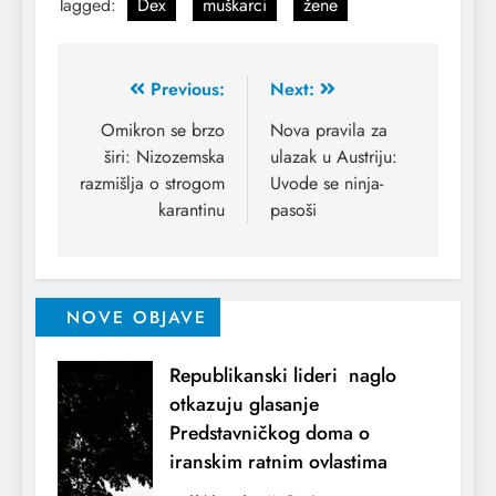
Tagged:
Dex
muškarci
žene
Previous:
Next:
Omikron se brzo
Nova pravila za
širi: Nizozemska
ulazak u Austriju:
razmišlja o strogom
Uvode se ninja-
karantinu
pasoši
NOVE OBJAVE
Republikanski lideri naglo
otkazuju glasanje
Predstavničkog doma o
iranskim ratnim ovlastima