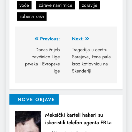
voće
zdrave namirnice
zdravlje
zobena kaša
Previous:
Next:
Danas žrijeb
Tragedija u centru
završnice Lige
Sarajeva, žena pala
prvaka i Evropske
kroz kotlovnicu na
lige
Skenderiji
NOVE OBJAVE
Meksički karteli hakeri su
iskoristili telefon agenta FBI-a