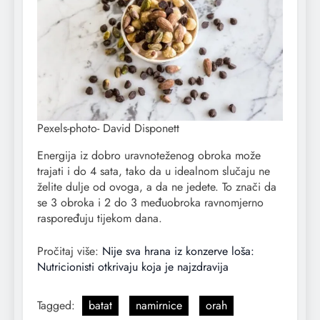
Pexels-photo- David Disponett
Energija iz dobro uravnoteženog obroka može
trajati i do 4 sata, tako da u idealnom slučaju ne
želite dulje od ovoga, a da ne jedete. To znači da
se 3 obroka i 2 do 3 međuobroka ravnomjerno
raspoređuju tijekom dana.
Pročitaj više:
Nije sva hrana iz konzerve loša:
Nutricionisti otkrivaju koja je najzdravija
Tagged:
batat
namirnice
orah