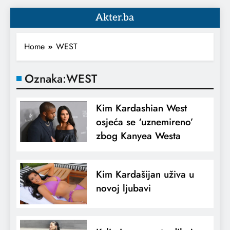
Akter.ba
Home
WEST
Oznaka:
WEST
Kim Kardashian West
osjeća se ‘uznemireno’
zbog Kanyea Westa
Kim Kardašijan uživa u
novoj ljubavi