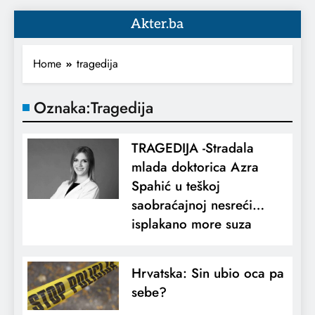
Akter.ba
Home
tragedija
Oznaka:
Tragedija
TRAGEDIJA -Stradala
mlada doktorica Azra
Spahić u teškoj
saobraćajnoj nesreći…
isplakano more suza
Hrvatska: Sin ubio oca pa
sebe?