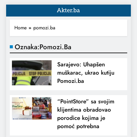
Akter.ba
Home
pomozi.ba
Oznaka:
Pomozi.ba
Sarajevo: Uhapšen
muškarac, ukrao kutiju
Pomozi.ba
“PointStore” sa svojim
klijentima obradovao
porodice kojima je
pomoć potrebna