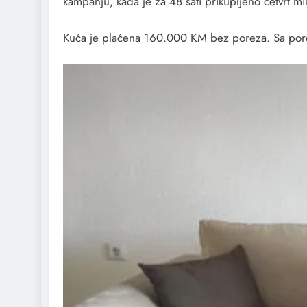
kampanju, kada je za 48 sati prikupljeno četvrt mi
Kuća je plaćena 160.000 KM bez poreza. Sa porez