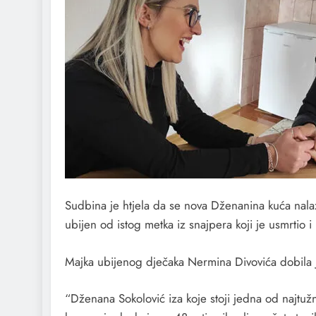
Sudbina je htjela da se nova Dženanina kuća nala
ubijen od istog metka iz snajpera koji je usmrtio
Majka ubijenog dječaka Nermina Divovića dobila j
“Dženana Sokolović iza koje stoji jedna od najtužn