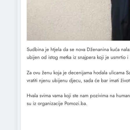
Sudbina je htjela da se nova Dženanina kuća nala
ubijen od istog metka iz snajpera koji je usmrtio
Za ovu ženu koja je decenijama hodala ulicama Sa
vratiti njenu ubijenu djecu, sada će bar imati živo
Hvala svima vama koji ste nam pozivima na humanit
su iz organizacije Pomozi.ba.