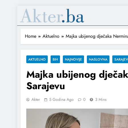
Home
Aktuelno
Majka ubijenog dječaka Nermin
AKTUELNO
BIH
NAJNOVIJE
NASLOVNA
SARAJE
Majka ubijenog dječa
Sarajevu
Akter
5 Godina Ago
0
3 Mins