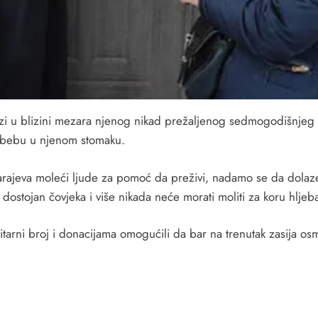
zi u blizini mezara njenog nikad prežaljenog sedmogodišnjeg N
 i bebu u njenom stomaku.
rajeva moleći ljude za pomoć da preživi, nadamo se da dolaze 
t dostojan čovjeka i više nikada neće morati moliti za koru hljeb
arni broj i donacijama omogućili da bar na trenutak zasija os