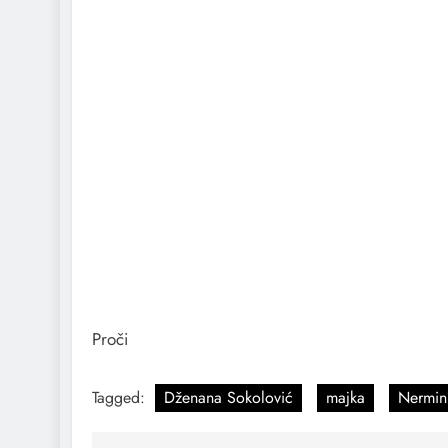
Proči
Tagged:
Dženana Sokolović
majka
Nermin