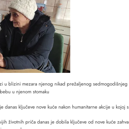
zi u blizini mezara njenog nikad prežaljenog sedmogodišnjeg N
 i bebu u njenom stomaku
e danas ključeve nove kuće nakon humanitarne akcije u kojoj su
ijih životnih priča danas je dobila ključeve od nove kuće zahv