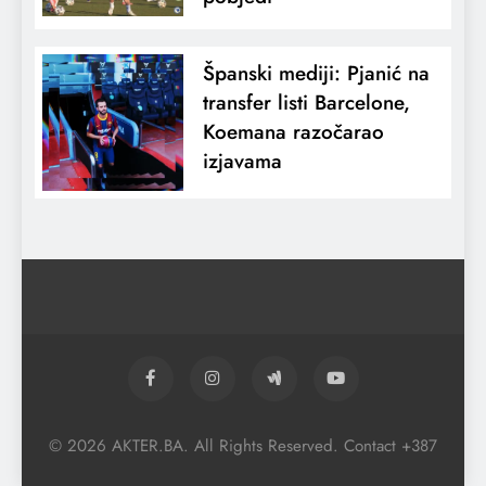
Španski mediji: Pjanić na
transfer listi Barcelone,
Koemana razočarao
izjavama
© 2026 AKTER.BA. All Rights Reserved. Contact +387