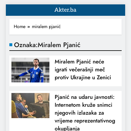
Akter.ba
Home
miralem pjanić
Oznaka:
Miralem Pjanić
Miralem Pjanić neće
igrati večerašnji meč
protiv Ukrajine u Zenici
Pjanić na udaru javnosti:
Internetom kruže snimci
njegovih izlazaka za
vrijeme reprezentativnog
okupljanja