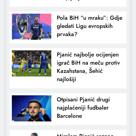
Pola BiH “u mraku”: Gdje
gledati Ligu evropskih
prvaka?
Pjanić najbolje ocijenjen
igrač BiH na meču protiv
Kazahstana, Šehić
najlošiji
Otpisani Pjanić drugi
najplaćeniji fudbaler
Barcelone