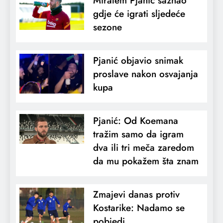
Miralem Pjanić saznao
gdje će igrati sljedeće
sezone
Pjanić objavio snimak
proslave nakon osvajanja
kupa
Pjanić: Od Koemana
tražim samo da igram
dva ili tri meča zaredom
da mu pokažem šta znam
Zmajevi danas protiv
Kostarike: Nadamo se
pobjedi