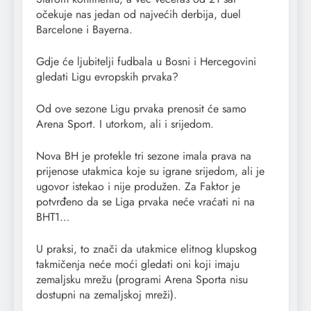
očekuje nas jedan od najvećih derbija, duel
Barcelone i Bayerna.
Gdje će ljubitelji fudbala u Bosni i Hercegovini
gledati Ligu evropskih prvaka?
Od ove sezone Ligu prvaka prenosit će samo
Arena Sport. I utorkom, ali i srijedom.
Nova BH je protekle tri sezone imala prava na
prijenose utakmica koje su igrane srijedom, ali je
ugovor istekao i nije produžen. Za Faktor je
potvrđeno da se Liga prvaka neće vraćati ni na
BHT1…
U praksi, to znači da utakmice elitnog klupskog
takmičenja neće moći gledati oni koji imaju
zemaljsku mrežu (programi Arena Sporta nisu
dostupni na zemaljskoj mreži).