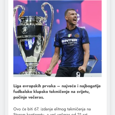
Liga evropskih prvaka – najveće i najbogatije
fudbalsko klupsko takmičenje na svijetu,
počinje večeras.
Ovo će biti 67. izdanje elitnog takmičenja na
Starom kontinentu, a već večeras od 21 sat