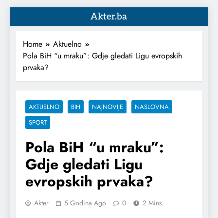
Akter.ba
Home
Aktuelno
Pola BiH “u mraku”: Gdje gledati Ligu evropskih
prvaka?
AKTUELNO
BIH
NAJNOVIJE
NASLOVNA
SPORT
Pola BiH “u mraku”:
Gdje gledati Ligu
evropskih prvaka?
Akter
5 Godina Ago
0
2 Mins