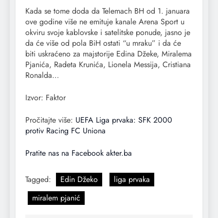
Kada se tome doda da Telemach BH od 1. januara
ove godine više ne emituje kanale Arena Sport u
okviru svoje kablovske i satelitske ponude, jasno je
da će više od pola BiH ostati “u mraku” i da će
biti uskraćeno za majstorije Edina Džeke, Miralema
Pjanića, Radeta Krunića, Lionela Messija, Cristiana
Ronalda…
Izvor: Faktor
Pročitajte više:
UEFA Liga prvaka: SFK 2000
protiv Racing FC Uniona
Pratite nas na Facebook akter.ba
Tagged:
Edin Džeko
liga prvaka
miralem pjanić