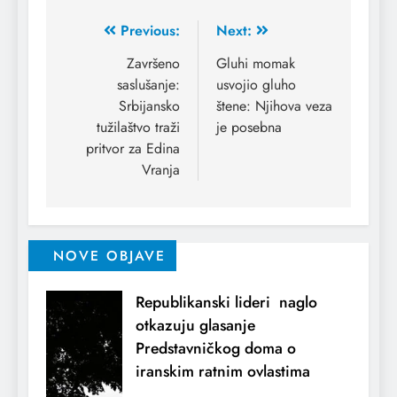
Previous:
Next:
Završeno
Gluhi momak
saslušanje:
usvojio gluho
Srbijansko
štene: Njihova veza
tužilaštvo traži
je posebna
pritvor za Edina
Vranja
NOVE OBJAVE
Republikanski lideri naglo
otkazuju glasanje
Predstavničkog doma o
iranskim ratnim ovlastima