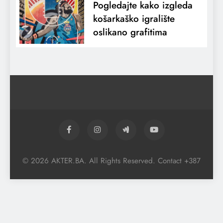
Pogledajte kako izgleda
košarkaško igralište
oslikano grafitima
© 2026 AKTER.BA. All Rights Reserved. Contact +387