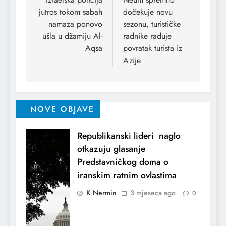
jutros tokom sabah
dočekuje novu
namaza ponovo
sezonu, turističke
ušla u džamiju Al-
radnike raduje
Aqsa
povratak turista iz
Azije
NOVE OBJAVE
Republikanski lideri naglo
otkazuju glasanje
Predstavničkog doma o
iranskim ratnim ovlastima
K Nermin
3 mjeseca ago
0