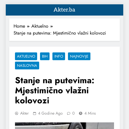
Akter.ba
Home
Aktuelno
Stanje na putevima: Mjestimično vlažni kolovozi
AKTUELNO
BIH
INFO
NAJNOVIJE
NASLOVNA
Stanje na putevima:
Mjestimično vlažni
kolovozi
Akter
4 Godine Ago
0
4 Mins