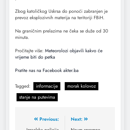
Zbog katoličkog Uskrsa do ponoći zabranjen je
prevoz eksplozivnih materija na teritoriji FBiH.
Na graničnim prelazima ne čeka se duže od 30
minuta.
Pročitajte više:
Meteorolozi objavili kakvo će
vrijeme biti do petka
Pratite nas na Facebook akter.ba
Tagged:
informacije
morak kolovoz
stanje na putevima
Previous:
Next:
Izraelska policija
Neum spremno