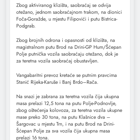
Zbog aktiviranog klizišta, saobraćaj se odvija
otežano, jednom saobraćajnom trakom, na dionici
Foča-Goražde, u mjestu Filipovići i putu Bistrica-
Podgrab.
Zbog brojnih odrona i opasnosti od klizišta, na
magistralnom putu Brod na Drini-GP Hum/Šćepan
Polje putnička vozila saobraćaju otežano, dok je
za teretna vozila saobraćaj obustavljen.
Vangabaritni prevoz kretaće se putnim pravcima
Stanić Rijeka-Karuše i Banj Brdo–Rača.
Na snazi je zabrana za teretna vozila čija ukupna
masa prelazi 12,5 tona na putu Polje-Podnovlje,
zbog oštećenja kolovoza, za teretna vozila ukupne
mase preko 30 tona, na putu Klašnice dva –
Šargovac u mjestu Trn, i na putu Brod na Drini-
Šćepan Polje za sva vozila čija ukupna masa
prelazi 16 tona.