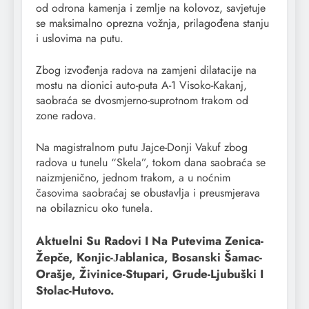
od odrona kamenja i zemlje na kolovoz, savjetuje
se maksimalno oprezna vožnja, prilagođena stanju
i uslovima na putu.
Zbog izvođenja radova na zamjeni dilatacije na
mostu na dionici auto-puta A-1 Visoko-Kakanj,
saobraća se dvosmjerno-suprotnom trakom od
zone radova.
Na magistralnom putu Јajce-Donji Vakuf zbog
radova u tunelu “Skela”, tokom dana saobraća se
naizmjenično, jednom trakom, a u noćnim
časovima saobraćaj se obustavlja i preusmjerava
na obilaznicu oko tunela.
Aktuelni Su Radovi I Na Putevima Zenica-
Žepče, Konjic-Јablanica, Bosanski Šamac-
Orašje, Živinice-Stupari, Grude-Ljubuški I
Stolac-Hutovo.