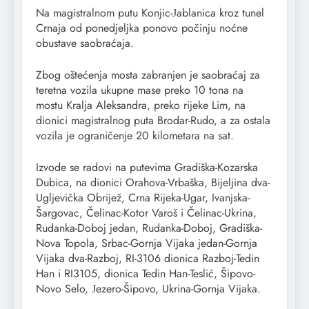
Na magistralnom putu Konjic-Јablanica kroz tunel
Crnaja od ponedjeljka ponovo počinju noćne
obustave saobraćaja.
Zbog oštećenja mosta zabranjen je saobraćaj za
teretna vozila ukupne mase preko 10 tona na
mostu Kralja Aleksandra, preko rijeke Lim, na
dionici magistralnog puta Brodar-Rudo, a za ostala
vozila je ograničenje 20 kilometara na sat.
Izvode se radovi na putevima Gradiška-Kozarska
Dubica, na dionici Orahova-Vrbaška, Bijeljina dva-
Ugljevička Obrijež, Crna Rijeka-Ugar, Ivanjska-
Šargovac, Čelinac-Kotor Varoš i Čelinac-Ukrina,
Rudanka-Doboj jedan, Rudanka-Doboj, Gradiška-
Nova Topola, Srbac-Gornja Vijaka jedan-Gornja
Vijaka dva-Razboj, RI-3106 dionica Razboj-Tedin
Han i RI3105, dionica Tedin Han-Teslić, Šipovo-
Novo Selo, Јezero-Šipovo, Ukrina-Gornja Vijaka.