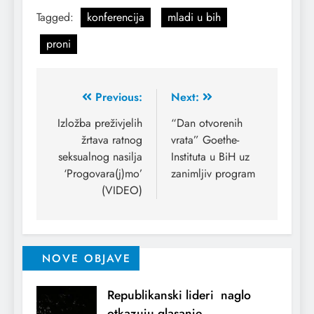
Tagged:
konferencija
mladi u bih
proni
Previous:
Next:
Izložba preživjelih
“Dan otvorenih
žrtava ratnog
vrata” Goethe-
seksualnog nasilja
Instituta u BiH uz
‘Progovara(j)mo’
zanimljiv program
(VIDEO)
NOVE OBJAVE
Republikanski lideri naglo
otkazuju glasanje