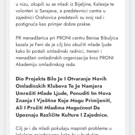
u nizu, okupili su se mladi iz Bijeljine, Kalesije te
volonteri iz Sarajeva, a predstavnici centra u
zajednici Orahovica predstavili su svoj rad i
postignuća kao primjer dobre prakse.
PR menadžerica pri PRONI centru Benisa Bibuljica
kazala je Feni da je cilj bio obučiti mlade ljude
kako bi postali omladinski radnici, treneri i
menadžeri omladinskih organizacija kroz PRONI
Akademiju omladinskog rada.
Dio Projekta Bilo Je I Otvaranje Novih
Omladinskih Klubova Te Je Namjera
Umrežiti Mlade Ljude, Ponuditi Im Nova
Znanja I Vještine Koje Mogu Primijeniti,
Ali I Pružiti Mladima Mogućnost Da
Upoznaju Različite Kulture I Zajednice.
Cilj je i da mladi pokušaju mapirati probleme u
lokalnim zajednicama kako bi u budućim