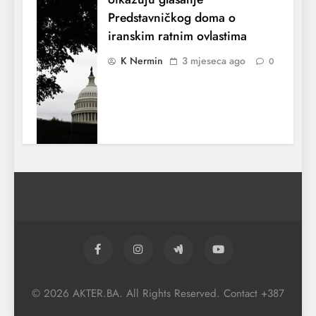
Predstavničkog doma o
iranskim ratnim ovlastima
K Nermin
3 mjeseca ago
0
El Nino utiče na živote stotina miliona
ljudi širom svijeta
© 2026 AKTER.BA. All Rights Reserved. Contact +387
K Nermin
3 mjeseca ago
0